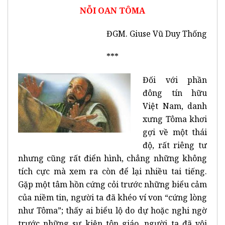
NỖI OAN TÔMA
ĐGM. Giuse Vũ Duy Thống
***
Đối với phần
đông tín hữu
Việt Nam, danh
xưng Tôma khơi
gợi về một thái
độ, rất riêng tư
nhưng cũng rất điển hình, chẳng những không
tích cực mà xem ra còn để lại nhiều tai tiếng.
Gặp một tâm hồn cứng cỏi trước những biểu cảm
của niềm tin, người ta đã khéo ví von “cứng lòng
như Tôma”; thấy ai biểu lộ do dự hoặc nghi ngờ
trước những sự kiện tôn giáo, người ta đã vội