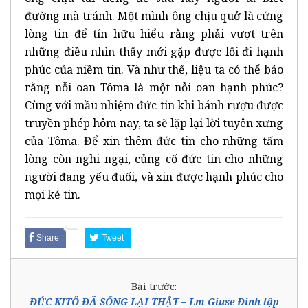
đường mà tránh. Một mình ông chịu quở là cứng
lòng tin để tín hữu hiểu rằng phải vượt trên
những điều nhìn thấy mới gặp được lối đi hạnh
phúc của niềm tin. Và như thế, liệu ta có thể bảo
rằng nỗi oan Tôma là một nỗi oan hạnh phúc?
Cùng với mầu nhiệm đức tin khi bánh rượu được
truyền phép hôm nay, ta sẽ lặp lại lời tuyên xưng
của Tôma. Để xin thêm đức tin cho những tấm
lòng còn nghi ngại, củng cố đức tin cho những
người đang yếu đuối, và xin được hạnh phúc cho
mọi kẻ tin.
Share
Tweet
Bài trước:
ĐỨC KITÔ ĐÃ SỐNG LẠI THẬT – Lm Giuse Đinh lập