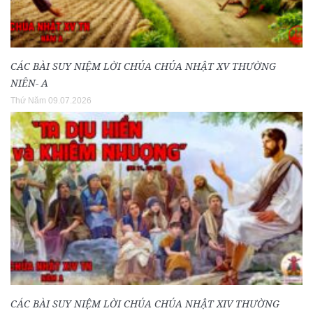
CÁC BÀI SUY NIỆM LỜI CHÚA CHÚA NHẬT XV THƯỜNG
NIÊN- A
Thứ Năm 09.07.2026
CÁC BÀI SUY NIỆM LỜI CHÚA CHÚA NHẬT XIV THƯỜNG