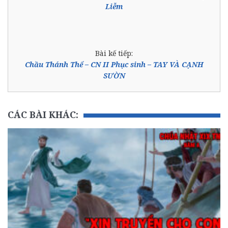
Liễm
Bài kế tiếp:
Chầu Thánh Thể – CN II Phục sinh – TAY VÀ CẠNH
SƯỜN
CÁC BÀI KHÁC: