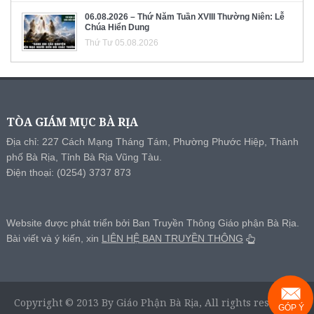
06.08.2026 – Thứ Năm Tuần XVIII Thường Niên: Lễ
Chúa Hiển Dung
Thứ Tư 05.08.2026
TÒA GIÁM MỤC BÀ RỊA
Địa chỉ: 227 Cách Mạng Tháng Tám, Phường Phước Hiệp, Thành
phố Bà Rịa, Tỉnh Bà Rịa Vũng Tàu.
Điện thoại: (0254) 3737 873
Website được phát triển bởi Ban Truyền Thông Giáo phận Bà Rịa.
Bài viết và ý kiến, xin
LIÊN HỆ BAN TRUYỀN THÔNG
Copyright © 2013 By Giáo Phận Bà Rịa, All rights reserved.
GÓP Ý