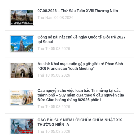
07.08.2026 – Thứ Sáu Tuần XVIII Thường Niên
Thứ Năm 06.08.2026
Công bố bài hát chủ đề ngày Quốc tế Giới trẻ 2027
tại Seoul
Thứ Tư 05.08.2026
Assisi: Khai mạc cuộc gặp gỡ giới trẻ Phan Sinh
“GO! Franciscan Youth Meeting”
Thứ Tư 05.08.2026
Cầu nguyện cho việc loan báo Tin mừng tại các
thành phố – Suy niệm dựa theo ý cầu nguyện của
Đức Giáo hoàng tháng 8/2026 phần I
Thứ Tư 05.08.2026
CÁC BÀI SUY NIỆM LỜI CHÚA CHÚA NHẬT XIX
THƯỜNG NIÊN- A
Thứ Tư 05.08.2026