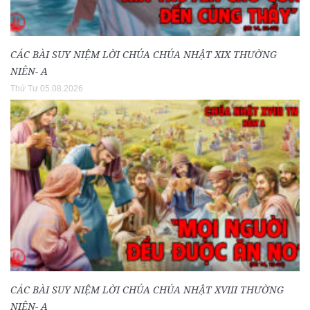
CÁC BÀI SUY NIỆM LỜI CHÚA CHÚA NHẬT XIX THƯỜNG
NIÊN- A
Thứ Tư 05.08.2026
CÁC BÀI SUY NIỆM LỜI CHÚA CHÚA NHẬT XVIII THƯỜNG
NIÊN- A