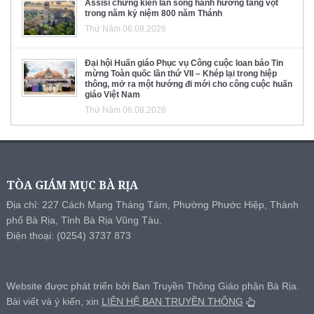
Assisi chứng kiến làn sóng hành hương tăng vọt
trong năm kỷ niệm 800 năm Thánh
Thứ Năm 06.08.2026
Đại hội Huấn giáo Phục vụ Công cuộc loan báo Tin
mừng Toàn quốc lần thứ VII – Khép lại trong hiệp
thông, mở ra một hướng đi mới cho công cuộc huấn
giáo Việt Nam
Thứ Năm 06.08.2026
TÒA GIÁM MỤC BÀ RỊA
Địa chỉ: 227 Cách Mạng Tháng Tám, Phường Phước Hiệp, Thành
phố Bà Rịa, Tỉnh Bà Rịa Vũng Tàu.
Điện thoại: (0254) 3737 873
Website được phát triển bởi Ban Truyền Thông Giáo phận Bà Rịa.
Bài viết và ý kiến, xin
LIÊN HỆ BAN TRUYỀN THÔNG