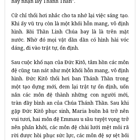
hãy nhận lấy Thánh Thần”.
Cử chỉ thổi hơi nhắc cho ta nhớ lại việc sáng tạo.
Khi ấy vũ trụ còn là một khối hỗn mang, vô định
hình. Rồi Thần Linh Chúa bay là là trên mặt
nước. Nhờ đó mọi vật dần dần có hình hài vóc
dáng, đi vào trật tự, ổn định.
Sau cuộc khổ nạn của Đức Kitô, tâm hồn các môn
đệ cũng tan nát như một khối hỗn mang, vô định
hình. Đức Kitô thổi hơi ban Thánh Thần trong
một tạo dựng mới, đem lại trật tự ổn định, uốn
nắn các môn đệ thành những con người mới,
tràn đầy bình an của Chúa Thánh Thần. Sau khi
gặp Đức Kitô phục sinh, Maria buồn bã trở nên
vui tươi, hai môn đệ Emmau u sầu tuyệt vọng trở
nên phấn khởi, các môn đệ chài lưới mệt mỏi rã
rời được hồi phục sức lực, các môn đệ sợ sệt bối