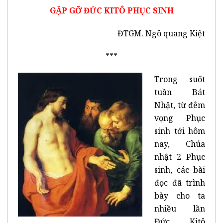
GẶP GỠ ĐỨC KITÔ PHỤC SINH
ĐTGM. Ngô quang Kiệt
***
Trong suốt
tuần Bát
Nhật, từ đêm
vọng Phục
sinh tới hôm
nay, Chúa
nhật 2 Phục
sinh, các bài
đọc đã trình
bày cho ta
nhiều lần
Đức Kitô