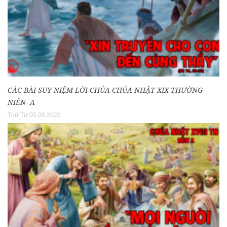
CÁC BÀI SUY NIỆM LỜI CHÚA CHÚA NHẬT XIX THƯỜNG
NIÊN- A
Thứ Tư 05.08.2026