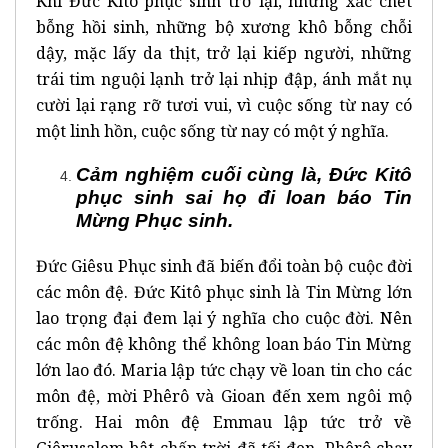
Khi Đức Kitô phục sinh trở lại, những xác chết
bỗng hồi sinh, những bộ xương khô bỗng chỗi
dậy, mặc lấy da thịt, trở lại kiếp người, những
trái tim nguội lạnh trở lại nhịp đập, ánh mắt nụ
cười lại rạng rỡ tươi vui, vì cuộc sống từ nay có
một linh hồn, cuộc sống từ nay có một ý nghĩa.
Cảm nghiệm cuối cùng là, Đức Kitô
phục sinh sai họ đi loan báo Tin
Mừng Phục sinh.
Đức Giêsu Phục sinh đã biến đổi toàn bộ cuộc đời
các môn đệ. Đức Kitô phục sinh là Tin Mừng lớn
lao trọng đại đem lại ý nghĩa cho cuộc đời. Nên
các môn đệ không thể không loan báo Tin Mừng
lớn lao đó. Maria lập tức chạy về loan tin cho các
môn đệ, mời Phêrô và Gioan đến xem ngôi mộ
trống. Hai môn đệ Emmau lập tức trở về
Giêrusalem bât chấp trời đã tối đen. Phêrô chạy