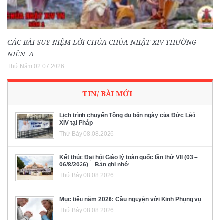
CÁC BÀI SUY NIỆM LỜI CHÚA CHÚA NHẬT XIV THƯỜNG
NIÊN- A
Thứ Năm 02.07.2026
TIN/ BÀI MỚI
Lịch trình chuyến Tông du bốn ngày của Đức Lêô
XIV tại Pháp
Thứ Bảy 08.08.2026
Kết thúc Đại hội Giáo lý toàn quốc lần thứ VII (03 –
06/8/2026) – Bản ghi nhớ
Thứ Bảy 08.08.2026
Mục tiêu năm 2026: Cầu nguyện với Kinh Phụng vụ
Thứ Bảy 08.08.2026