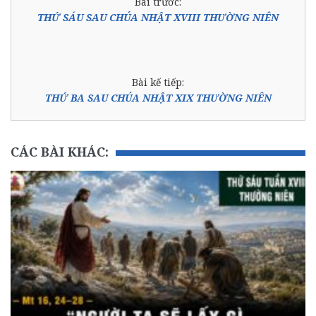
Bài trước:
THỨ SÁU SAU CHÚA NHẬT XVIII THƯỜNG NIÊN
Bài kế tiếp:
THỨ BA SAU CHÚA NHẬT XIX THƯỜNG NIÊN
CÁC BÀI KHÁC: