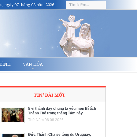
u, ngày 07 tháng 08 năm 2026
 ĐÌNH
VĂN HÓA
TIN/ BÀI MỚI
5 vị thánh dạy chúng ta yêu mến Bí tích
Thánh Thể trong tháng Tám này
Thứ Năm 06.08.2026
Đức Thánh Cha sẽ tông du Uruguay,