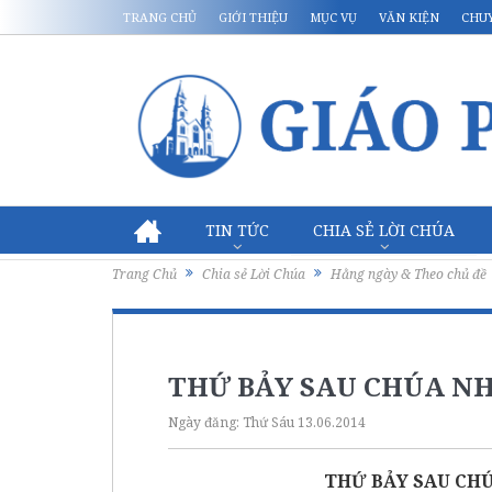
TRANG CHỦ
GIỚI THIỆU
MỤC VỤ
VĂN KIỆN
CHU
TIN TỨC
CHIA SẺ LỜI CHÚA
Trang Chủ
Chia sẻ Lời Chúa
Hằng ngày & Theo chủ đề
THỨ BẢY SAU CHÚA N
Ngày đăng:
Thứ Sáu 13.06.2014
THỨ BẢY SAU CH