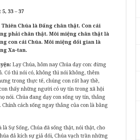
 5, 33 – 37
: Thiên Chúa là Đấng chân thật. Con cái
ng phải chân thật. Môi miệng chân thật là
ng con cái Chúa. Môi miệng dối gian là
ng Xa-tan.
yện:
Lạy Chúa, hôm nay Chúa dạy con: đừng
ả. Có thì nói có, không thì nói không, thêm
ưng trong thực tế, chúng con rất hay thề,
 con thấy những người có uy tín trong xã hội
họ nói. Chúa đang dạy con sống uy tín, thẳng
a. Chính cách sống ngay thẳng của con là bằng
 là Sự Sống, Chúa đã sống thật, nói thật, cho
Chúa đả kích sự giả dối, Chúa vạch trần những