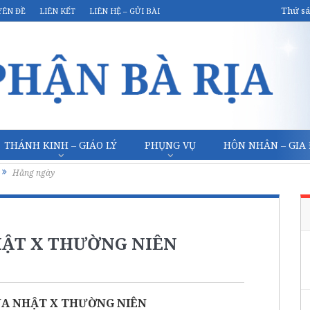
Thứ sá
YÊN ĐỀ
LIÊN KẾT
LIÊN HỆ – GỬI BÀI
THÁNH KINH – GIÁO LÝ
PHỤNG VỤ
HÔN NHÂN – GIA
Hằng ngày
HẬT X THƯỜNG NIÊN
ÚA NHẬT X THƯỜNG NIÊN