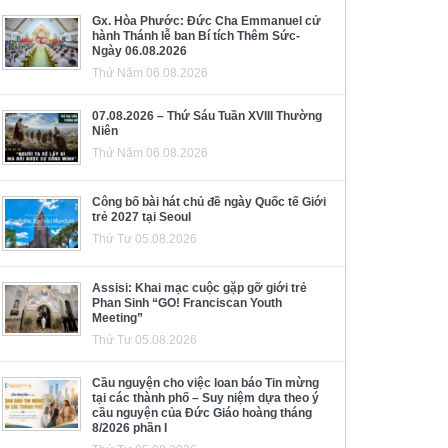
Gx. Hòa Phước: Đức Cha Emmanuel cử
hành Thánh lễ ban Bí tích Thêm Sức-
Ngày 06.08.2026
Thứ Năm 06.08.2026
07.08.2026 – Thứ Sáu Tuần XVIII Thường
Niên
Thứ Năm 06.08.2026
Công bố bài hát chủ đề ngày Quốc tế Giới
trẻ 2027 tại Seoul
Thứ Tư 05.08.2026
Assisi: Khai mạc cuộc gặp gỡ giới trẻ
Phan Sinh “GO! Franciscan Youth
Meeting”
Thứ Tư 05.08.2026
Cầu nguyện cho việc loan báo Tin mừng
tại các thành phố – Suy niệm dựa theo ý
cầu nguyện của Đức Giáo hoàng tháng
8/2026 phần I