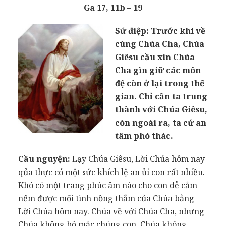
Ga 17, 11b – 19
Sứ điệp: Trước khi về
cùng Chúa Cha, Chúa
Giêsu cầu xin Chúa
Cha gìn giữ các môn
đệ còn ở lại trong thế
gian. Chỉ cần ta trung
thành với Chúa Giêsu,
còn ngoài ra, ta cứ an
tâm phó thác.
Cầu nguyện:
Lạy Chúa Giêsu, Lời Chúa hôm nay
qủa thực có một sức khích lệ an ủi con rất nhiều.
Khó có một trang phúc âm nào cho con dễ cảm
nếm được mối tình nồng thắm của Chúa bằng
Lời Chúa hôm nay. Chúa về với Chúa Cha, nhưng
Chúa không bỏ mặc chúng con. Chúa không