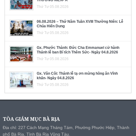
THƯỜNG NIÊN- A
Thứ Tư 05.08.2026
06.08.2026 – Thứ Năm Tuần XVIII Thường Niên: Lễ
Chúa Hiển Dung
Thứ Tư 05.08.2026
Gx. Phước Thành: Đức Cha Emmanuel cử hành
Thánh lễ ban Bí tích Thêm Sức- Ngày 04.8.2026
Thứ Tư 05.08.2026
Gx. Văn Côi: Thánh lễ tạ ơn mừng hồng ân Vĩnh
khấn- Ngày 04.8.2026
Thứ Tư 05.08.2026
TÒA GIÁM MỤC BÀ RỊA
Địa chỉ: 227 Cách Mạng Tháng Tám, Phường Phước Hiệp, Thành
phố Bà Rịa, Tỉnh Bà Rịa Vũng Tàu.