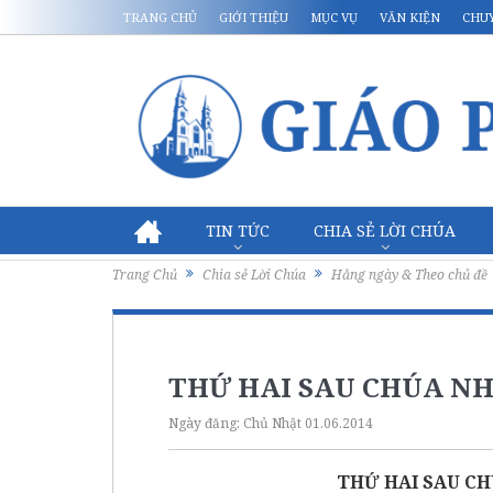
TRANG CHỦ
GIỚI THIỆU
MỤC VỤ
VĂN KIỆN
CHU
TIN TỨC
CHIA SẺ LỜI CHÚA
Trang Chủ
Chia sẻ Lời Chúa
Hằng ngày & Theo chủ đề
THỨ HAI SAU CHÚA NH
Ngày đăng:
Chủ Nhật 01.06.2014
THỨ HAI SAU CH