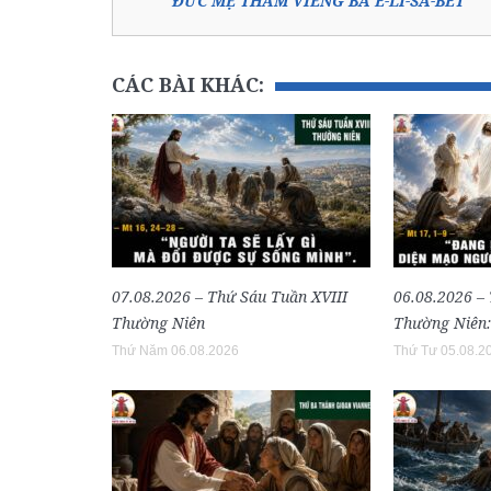
ĐỨC MẸ THĂM VIẾNG BÀ Ê-LI-SA-BÉT
CÁC BÀI KHÁC:
07.08.2026 – Thứ Sáu Tuần XVIII
06.08.2026 –
Thường Niên
Thường Niên:
Thứ Năm 06.08.2026
Thứ Tư 05.08.2