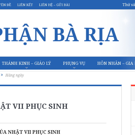
Thứ sá
YÊN ĐỀ
LIÊN KẾT
LIÊN HỆ – GỬI BÀI
THÁNH KINH – GIÁO LÝ
PHỤNG VỤ
HÔN NHÂN – GIA
Hằng ngày
ẬT VII PHỤC SINH
ÚA NHẬT VII PHỤC SINH