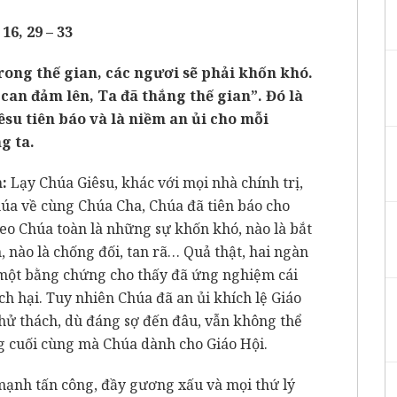
16, 29 – 33
rong thế gian, các ngươi sẽ phải khốn khó.
an đảm lên, Ta đã thắng thế gian”. Đó là
êsu tiên báo và là niềm an ủi cho mỗi
g ta.
:
Lạy Chúa Giêsu, khác với mọi nhà chính trị,
húa về cùng Chúa Cha, Chúa đã tiên báo cho
eo Chúa toàn là những sự khốn khó, nào là bắt
, nào là chống đối, tan rã… Quả thật, hai ngàn
một bằng chứng cho thấy đã ứng nghiệm cái
ch hại. Tuy nhiên Chúa đã an ủi khích lệ Giáo
thử thách, dù đáng sợ đến đâu, vẫn không thể
g cuối cùng mà Chúa dành cho Giáo Hội.
mạnh tấn công, đầy gương xấu và mọi thứ lý