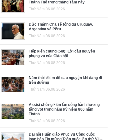
Thánh Thể trong tháng Tám này
Thứ Năm 06.08.2026
Đức Thánh Cha sẽ tông du Uruguay,
Argentina và Pêru
Thứ Năm 06.08.2026
Tiếp kiến chung (5/8): Lời cầu nguyện
phụng vụ của Giáo hội
Thứ Năm 06.08.2026
Năm thời điểm để cầu nguyện khi đang đi
trên đường
Thứ Năm 06.08.2026
Assisi chứng kiến làn sóng hành hương
tăng vọt trong năm kỷ niệm 800 năm
Thánh
Thứ Năm 06.08.2026
Đại hội Huấn giáo Phục vụ Công cuộc
loan báo Tin mừng Toàn quốc lần thứ VII –