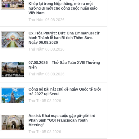
Khép lại trong hiệp thông, mở ra một
hướng đi mới cho công cuộc huấn giáo
Việt Nam
Thứ Năm 06.08.2026
Gx. Hòa Phước: Đức Cha Emmanuel cử
hành Thánh lễ ban Bí tích Thêm Sức-
Ngày 06.08.2026
Thứ Năm 06.08.2026
07.08.2026 – Thứ Sáu Tuần XVIII Thường
Niên
Thứ Năm 06.08.2026
Công bố bài hát chủ đề ngày Quốc tế Giới
trẻ 2027 tại Seoul
Thứ Tư 05.08.2026
Assisi: Khai mạc cuộc gặp gỡ giới trẻ
Phan Sinh “GO! Franciscan Youth
Meeting”
Thứ Tư 05.08.2026