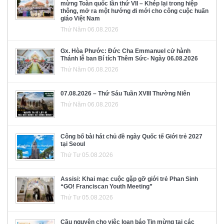
mừng Toàn quốc lần thứ VII – Khép lại trong hiệp
thông, mở ra một hướng đi mới cho công cuộc huấn
giáo Việt Nam
Thứ Năm 06.08.2026
Gx. Hòa Phước: Đức Cha Emmanuel cử hành
Thánh lễ ban Bí tích Thêm Sức- Ngày 06.08.2026
Thứ Năm 06.08.2026
07.08.2026 – Thứ Sáu Tuần XVIII Thường Niên
Thứ Năm 06.08.2026
Công bố bài hát chủ đề ngày Quốc tế Giới trẻ 2027
tại Seoul
Thứ Tư 05.08.2026
Assisi: Khai mạc cuộc gặp gỡ giới trẻ Phan Sinh
“GO! Franciscan Youth Meeting”
Thứ Tư 05.08.2026
Cầu nguyện cho việc loan báo Tin mừng tại các