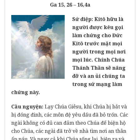
Ga 15, 26 – 16,4a
Sứ điệp: Kitô hữu là
người được kêu gọi
làm chứng cho Đức
Kitô trước mặt mọi
người trong mọi nơi
mọi lúc. Chính Chúa
Thánh Thần sẽ nâng
đỡ và an ủi chúng ta
trong sứ mạng làm
chứng này.
Cầu nguyện:
Lạy Chúa Giêsu, khi Chúa bị bắt và
bị đóng đinh, các môn đệ yêu dấu đã bỏ trốn. Các
ngài không có đủ can đảm theo Chúa để biện hộ
cho Chúa, các ngài đã trở về nhà tìm nơi an thân
ẩn náu. Và ngay cả khi Chúa sống lại, hiện ra và