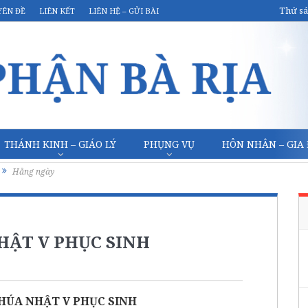
Thứ sá
YÊN ĐỀ
LIÊN KẾT
LIÊN HỆ – GỬI BÀI
THÁNH KINH – GIÁO LÝ
PHỤNG VỤ
HÔN NHÂN – GIA
Hằng ngày
HẬT V PHỤC SINH
HÚA NHẬT V PHỤC SINH