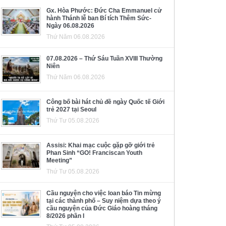
Gx. Hòa Phước: Đức Cha Emmanuel cử
hành Thánh lễ ban Bí tích Thêm Sức-
Ngày 06.08.2026
Thứ Năm 06.08.2026
07.08.2026 – Thứ Sáu Tuần XVIII Thường
Niên
Thứ Năm 06.08.2026
Công bố bài hát chủ đề ngày Quốc tế Giới
trẻ 2027 tại Seoul
Thứ Tư 05.08.2026
Assisi: Khai mạc cuộc gặp gỡ giới trẻ
Phan Sinh “GO! Franciscan Youth
Meeting”
Thứ Tư 05.08.2026
Cầu nguyện cho việc loan báo Tin mừng
tại các thành phố – Suy niệm dựa theo ý
cầu nguyện của Đức Giáo hoàng tháng
8/2026 phần I