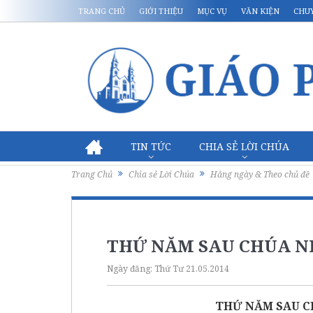
TRANG CHỦ
GIỚI THIỆU
MỤC VỤ
VĂN KIỆN
CHU
TIN TỨC
CHIA SẺ LỜI CHÚA
Trang Chủ
Chia sẻ Lời Chúa
Hằng ngày & Theo chủ đề
THỨ NĂM SAU CHÚA N
Ngày đăng:
Thứ Tư 21.05.2014
THỨ NĂM SAU C