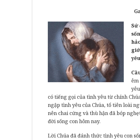
Ga
Sứ 
sốn
hảo
giớ
yêu
Cầ
êm 
yêu
có tiếng gọi của tình yêu từ chính Ch
ngập tình yêu của Chúa, tổ tiên loài 
nên chai cứng và thù hận đã bóp nghẹ
đời sống con hôm nay.
Lời Chúa đã đánh thức tình yêu con số