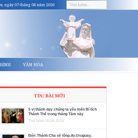
u, ngày 07 tháng 08 năm 2026
 ĐÌNH
VĂN HÓA
TIN/ BÀI MỚI
5 vị thánh dạy chúng ta yêu mến Bí tích
Thánh Thể trong tháng Tám này
Thứ Năm 06.08.2026
Đức Thánh Cha sẽ tông du Uruguay,