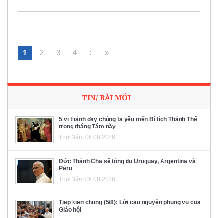
2
3
4
›
»
1
TIN/ BÀI MỚI
5 vị thánh dạy chúng ta yêu mến Bí tích Thánh Thể
trong tháng Tám này
Thứ Năm 06.08.2026
Đức Thánh Cha sẽ tông du Uruguay, Argentina và
Pêru
Thứ Năm 06.08.2026
Tiếp kiến chung (5/8): Lời cầu nguyện phụng vụ của
Giáo hội