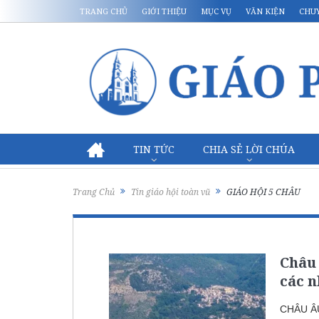
TRANG CHỦ
GIỚI THIỆU
MỤC VỤ
VĂN KIỆN
CHU
TIN TỨC
CHIA SẺ LỜI CHÚA
Trang Chủ
Tin giáo hội toàn vũ
GIÁO HỘI 5 CHÂU
Châu 
các n
CHÂU Â