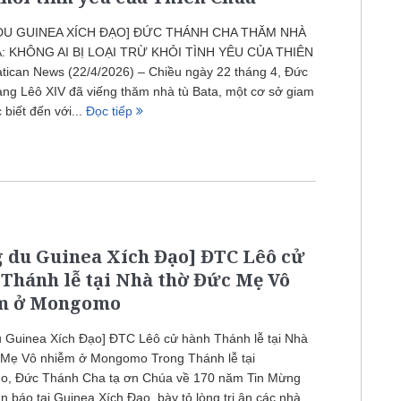
DU GUINEA XÍCH ĐẠO] ĐỨC THÁNH CHA THĂM NHÀ
: KHÔNG AI BỊ LOẠI TRỪ KHỎI TÌNH YÊU CỦA THIÊN
tican News (22/4/2026) – Chiều ngày 22 tháng 4, Đức
ng Lêô XIV đã viếng thăm nhà tù Bata, một cơ sở giam
 biết đến với...
Đọc tiếp
 du Guinea Xích Đạo] ĐTC Lêô cử
Thánh lễ tại Nhà thờ Đức Mẹ Vô
m ở Mongomo
u Guinea Xích Đạo] ĐTC Lêô cử hành Thánh lễ tại Nhà
 Mẹ Vô nhiễm ở Mongomo Trong Thánh lễ tại
, Đức Thánh Cha tạ ơn Chúa về 170 năm Tin Mừng
n báo tại Guinea Xích Đạo, bày tỏ lòng tri ân các nhà