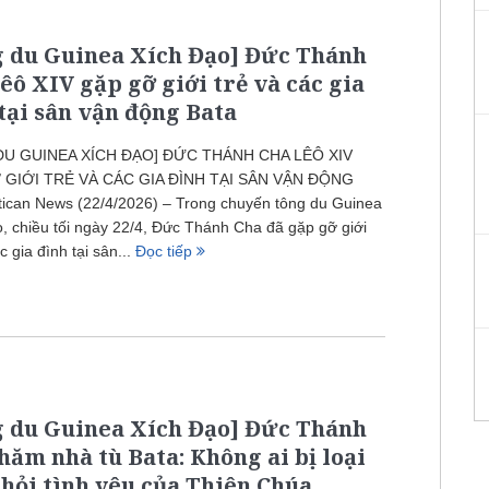
g du Guinea Xích Đạo] Đức Thánh
êô XIV gặp gỡ giới trẻ và các gia
tại sân vận động Bata
DU GUINEA XÍCH ĐẠO] ĐỨC THÁNH CHA LÊÔ XIV
 GIỚI TRẺ VÀ CÁC GIA ĐÌNH TẠI SÂN VẬN ĐỘNG
ican News (22/4/2026) – Trong chuyến tông du Guinea
, chiều tối ngày 22/4, Đức Thánh Cha đã gặp gỡ giới
c gia đình tại sân...
Đọc tiếp
g du Guinea Xích Đạo] Đức Thánh
hăm nhà tù Bata: Không ai bị loại
hỏi tình yêu của Thiên Chúa