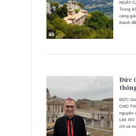
NGÀY CÀ
Trong bố
càng giả
thành đề 
Đức 
thôn
ĐỨC GI
CHO THƯ
nguyện 
Lêô XIV 
chỉ và m