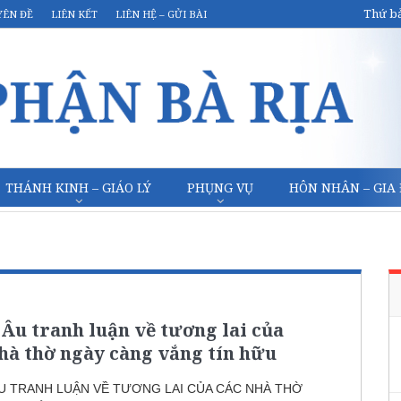
Thứ bả
YÊN ĐỀ
LIÊN KẾT
LIÊN HỆ – GỬI BÀI
THÁNH KINH – GIÁO LÝ
PHỤNG VỤ
HÔN NHÂN – GIA
Âu tranh luận về tương lai của
hà thờ ngày càng vắng tín hữu
U TRANH LUẬN VỀ TƯƠNG LAI CỦA CÁC NHÀ THỜ