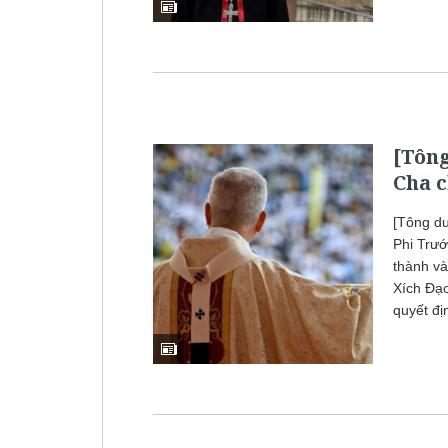
[Tôn
Cha c
[Tông d
Phi Trướ
thành v
Xích Đạo
quyết đị