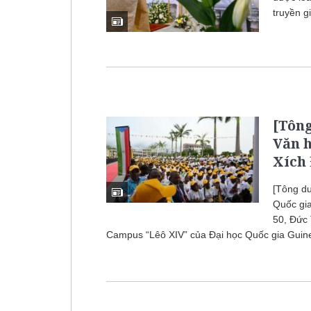
truyền gi
[Tông
Văn h
Xích
[Tông du
Quốc gia
50, Đức
Campus “Lêô XIV” của Đại học Quốc gia Guine