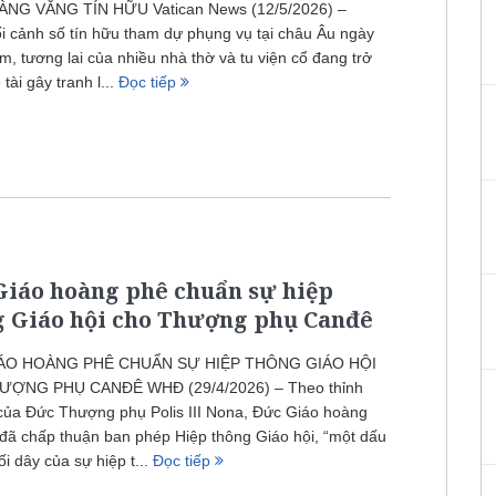
NG VẮNG TÍN HỮU Vatican News (12/5/2026) –
i cảnh số tín hữu tham dự phụng vụ tại châu Âu ngày
m, tương lai của nhiều nhà thờ và tu viện cổ đang trở
tài gây tranh l...
Đọc tiếp
Giáo hoàng phê chuẩn sự hiệp
g Giáo hội cho Thượng phụ Canđê
ÁO HOÀNG PHÊ CHUẨN SỰ HIỆP THÔNG GIÁO HỘI
ỢNG PHỤ CANĐÊ WHĐ (29/4/2026) – Theo thỉnh
của Đức Thượng phụ Polis III Nona, Đức Giáo hoàng
đã chấp thuận ban phép Hiệp thông Giáo hội, “một dấu
ối dây của sự hiệp t...
Đọc tiếp