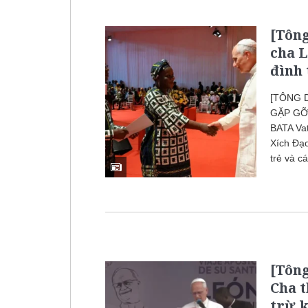
[Tôn
cha L
đình 
[TÔNG 
GẶP GỠ
BATA Vat
Xích Đạo
trẻ và cá
[Tôn
Cha t
trừ k