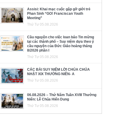
Assisi: Khai mạc cuộc gặp gỡ giới trẻ
Phan Sinh “GO! Franciscan Youth
Meeting”
Thứ Tư 05.08.2026
Cầu nguyện cho việc loan báo Tin mừng
tại các thành phố – Suy niệm dựa theo ý
cầu nguyện của Đức Giáo hoàng tháng
8/2026 phần I
Thứ Tư 05.08.2026
CÁC BÀI SUY NIỆM LỜI CHÚA CHÚA
NHẬT XIX THƯỜNG NIÊN- A
Thứ Tư 05.08.2026
06.08.2026 – Thứ Năm Tuần XVIII Thường
Niên: Lễ Chúa Hiển Dung
Thứ Tư 05.08.2026