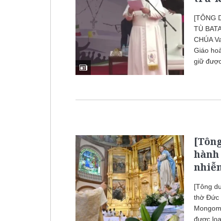
[TÔNG 
TÙ BATA
CHÚA Va
Giáo hoà
giữ được
[Tông
hành 
nhiễ
[Tông d
thờ Đức
Mongomo
được loa