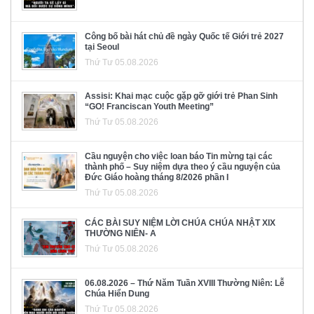
Công bố bài hát chủ đề ngày Quốc tế Giới trẻ 2027
tại Seoul
Thứ Tư 05.08.2026
Assisi: Khai mạc cuộc gặp gỡ giới trẻ Phan Sinh
“GO! Franciscan Youth Meeting”
Thứ Tư 05.08.2026
Cầu nguyện cho việc loan báo Tin mừng tại các
thành phố – Suy niệm dựa theo ý cầu nguyện của
Đức Giáo hoàng tháng 8/2026 phần I
Thứ Tư 05.08.2026
CÁC BÀI SUY NIỆM LỜI CHÚA CHÚA NHẬT XIX
THƯỜNG NIÊN- A
Thứ Tư 05.08.2026
06.08.2026 – Thứ Năm Tuần XVIII Thường Niên: Lễ
Chúa Hiển Dung
Thứ Tư 05.08.2026