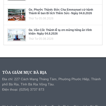
Gx. Phước Thành: Đức Cha Emmanuel cử hành
Thánh lễ ban Bí tích Thêm Sức- Ngày 04.8.2026
Thứ Tư 05.08.2026
Gx. Văn Côi: Thánh lễ tạ ơn mừng hồng ân Vĩnh
khấn- Ngày 04.8.2026
Thứ Tư 05.08.2026
TÒA GIÁM MỤC BÀ RỊA
Địa chỉ: 227 Cách Mạng Tháng Tám, Phường Phước Hiệp, Thành
phố Bà Rịa, Tỉnh Bà Rịa Vũng Tàu.
Điện thoại: (0254) 3737 873