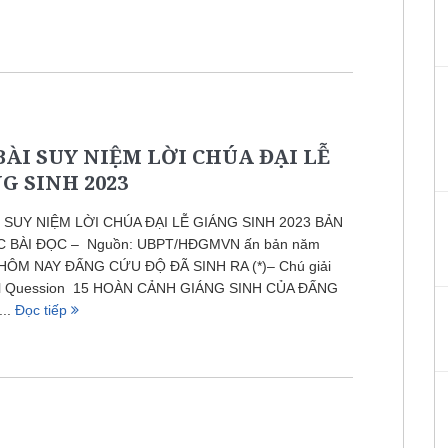
BÀI SUY NIỆM LỜI CHÚA ĐẠI LỄ
G SINH 2023
 SUY NIỆM LỜI CHÚA ĐẠI LỄ GIÁNG SINH 2023 BẢN
C BÀI ĐỌC – Nguồn: UBPT/HĐGMVN ấn bản năm
HÔM NAY ĐẤNG CỨU ĐỘ ĐÃ SINH RA (*)– Chú giải
el Quession 15 HOÀN CẢNH GIÁNG SINH CỦA ĐẤNG
...
Đọc tiếp