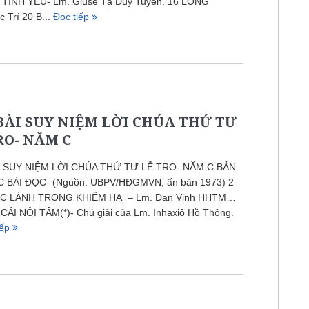
INH YÊU- Lm. Giuse Tạ Duy Tuyền. 16 LÒNG
Trí 20 B...
Đọc tiếp
BÀI SUY NIỆM LỜI CHÚA THỨ TƯ
RO- NĂM C
I SUY NIỆM LỜI CHÚA THỨ TƯ LỄ TRO- NĂM C BẢN
 BÀI ĐỌC- (Nguồn: UBPV/HĐGMVN, ấn bản 1973) 2
ỆC LÀNH TRONG KHIÊM HẠ – Lm. Đan Vinh HHTM…
CẢI NỘI TÂM(*)- Chú giải của Lm. Inhaxiô Hồ Thông.
iếp