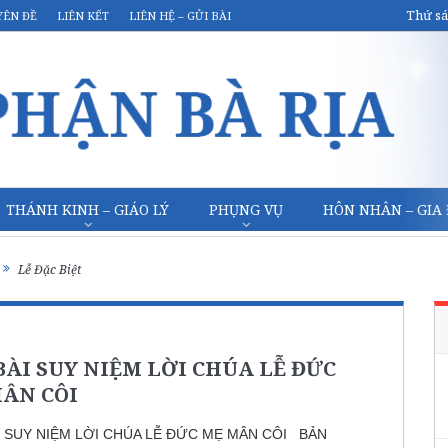
Thứ sá
YÊN ĐỀ
LIÊN KẾT
LIÊN HỆ – GỬI BÀI
THÁNH KINH – GIÁO LÝ
PHỤNG VỤ
HÔN NHÂN – GIA
Lễ Đặc Biệt
BÀI SUY NIỆM LỜI CHÚA LỄ ĐỨC
ÂN CÔI
I SUY NIỆM LỜI CHÚA LỄ ĐỨC MẸ MÂN CÔI BẢN