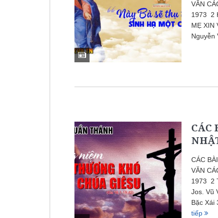
VĂN CÁ
1973 2 H
MẸ XIN 
Nguyễn 
CÁC 
NHẬT
CÁC BÀ
VĂN CÁ
1973 2
Jos. Vũ
Bặc Xái
tiếp