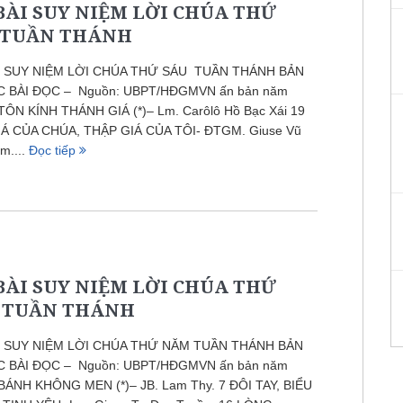
BÀI SUY NIỆM LỜI CHÚA THỨ
 TUẦN THÁNH
I SUY NIỆM LỜI CHÚA THỨ SÁU TUẦN THÁNH BẢN
C BÀI ĐỌC – Nguồn: UBPT/HĐGMVN ấn bản năm
TÔN KÍNH THÁNH GIÁ (*)– Lm. Carôlô Hồ Bạc Xái 19
Á CỦA CHÚA, THẬP GIÁ CỦA TÔI- ĐTGM. Giuse Vũ
m....
Đọc tiếp
BÀI SUY NIỆM LỜI CHÚA THỨ
 TUẦN THÁNH
I SUY NIỆM LỜI CHÚA THỨ NĂM TUẦN THÁNH BẢN
C BÀI ĐỌC – Nguồn: UBPT/HĐGMVN ấn bản năm
BÁNH KHÔNG MEN (*)– JB. Lam Thy. 7 ĐÔI TAY, BIỂU