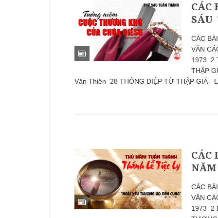
CÁC 
SÁU
CÁC BÀ
VĂN CÁ
1973 2 
THẬP GI
Văn Thiên 28 THÔNG ĐIỆP TỪ THẬP GIÁ- L
CÁC 
NĂM
CÁC BÀ
VĂN CÁ
1973 2 