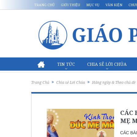
TRANG CHỦ
GIỚI THIỆU
MỤC VỤ
VĂN KIỆN
CHU
TIN TỨC
CHIA SẺ LỜI CHÚA
Trang Chủ
Chia sẻ Lời Chúa
Hằng ngày & Theo chủ đề
CÁC 
MẸ M
CÁC BÀ