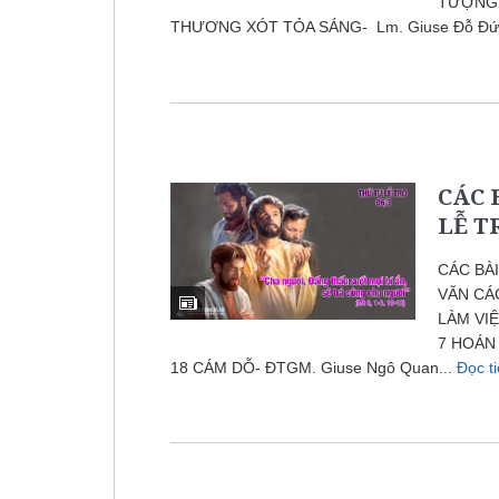
TƯỢNG T
THƯƠNG XÓT TỎA SÁNG- Lm. Giuse Đỗ Đức 
CÁC 
LỄ T
CÁC BÀ
VĂN CÁC
LÀM VI
7 HOÁN 
18 CÁM DỖ- ĐTGM. Giuse Ngô Quan...
Đọc t