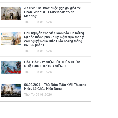
Assisi: Khai mạc cuộc gặp gỡ giới trẻ
Phan Sinh “GO! Franciscan Youth
Meeting”
Thứ Tư 05.08.2026
Cầu nguyện cho việc loan báo Tin mừng
tại các thành phố – Suy niệm dựa theo ý
cầu nguyện của Đức Giáo hoàng tháng
8/2026 phần I
Thứ Tư 05.08.2026
CÁC BÀI SUY NIỆM LỜI CHÚA CHÚA
NHẬT XIX THƯỜNG NIÊN- A
Thứ Tư 05.08.2026
06.08.2026 – Thứ Năm Tuần XVIII Thường
Niên: Lễ Chúa Hiển Dung
Thứ Tư 05.08.2026