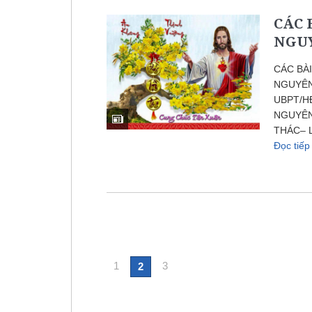
CÁC 
NGUY
CÁC BÀ
NGUYÊN 
UBPT/HĐ
NGUYÊN 
THÁC– L
Đọc tiế
1
3
2