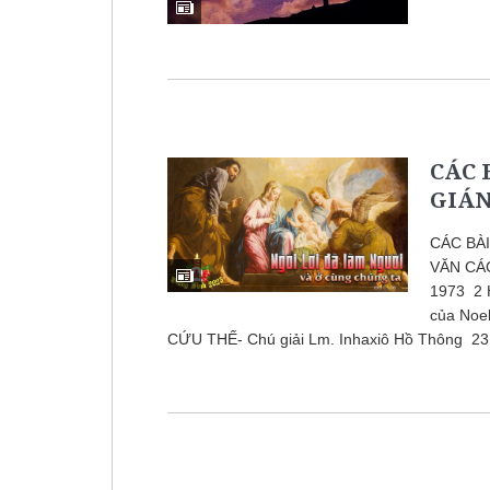
CÁC 
GIÁN
CÁC BÀI
VĂN CÁ
1973 2 
của No
CỨU THẾ- Chú giải Lm. Inhaxiô Hồ Thông 23