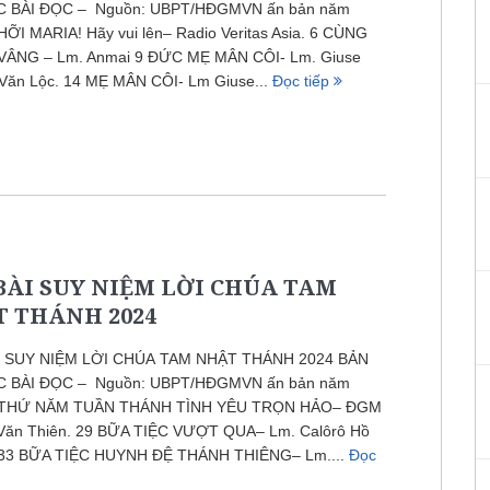
C BÀI ĐỌC – Nguồn: UBPT/HĐGMVN ấn bản năm
ỠI MARIA! Hãy vui lên– Radio Veritas Asia. 6 CÙNG
VÂNG – Lm. Anmai 9 ĐỨC MẸ MÂN CÔI- Lm. Giuse
Văn Lộc. 14 MẸ MÂN CÔI- Lm Giuse...
Đọc tiếp
BÀI SUY NIỆM LỜI CHÚA TAM
 THÁNH 2024
I SUY NIỆM LỜI CHÚA TAM NHẬT THÁNH 2024 BẢN
C BÀI ĐỌC – Nguồn: UBPT/HĐGMVN ấn bản năm
 THỨ NĂM TUẦN THÁNH TÌNH YÊU TRỌN HẢO– ĐGM
 Văn Thiên. 29 BỮA TIỆC VƯỢT QUA– Lm. Calôrô Hồ
 33 BỮA TIỆC HUYNH ĐỆ THÁNH THIÊNG– Lm....
Đọc