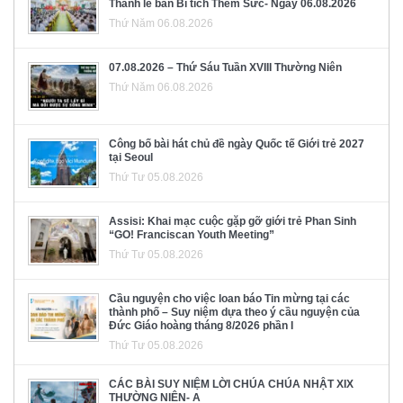
Thánh lễ ban Bí tích Thêm Sức- Ngày 06.08.2026
Thứ Năm 06.08.2026
07.08.2026 – Thứ Sáu Tuần XVIII Thường Niên
Thứ Năm 06.08.2026
Công bố bài hát chủ đề ngày Quốc tế Giới trẻ 2027
tại Seoul
Thứ Tư 05.08.2026
Assisi: Khai mạc cuộc gặp gỡ giới trẻ Phan Sinh
“GO! Franciscan Youth Meeting”
Thứ Tư 05.08.2026
Cầu nguyện cho việc loan báo Tin mừng tại các
thành phố – Suy niệm dựa theo ý cầu nguyện của
Đức Giáo hoàng tháng 8/2026 phần I
Thứ Tư 05.08.2026
CÁC BÀI SUY NIỆM LỜI CHÚA CHÚA NHẬT XIX
THƯỜNG NIÊN- A