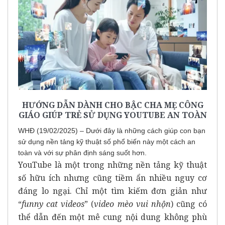
HƯỚNG DẪN DÀNH CHO BẬC CHA MẸ CÔNG
GIÁO GIÚP TRẺ SỬ DỤNG YOUTUBE AN TOÀN
WHĐ (19/02/2025) – Dưới đây là những cách giúp con bạn
sử dụng nền tảng kỹ thuật số phổ biến này một cách an
toàn và với sự phân định sáng suốt hơn.
YouTube là một trong những nền tảng kỹ thuật
số hữu ích nhưng cũng tiềm ẩn nhiều nguy cơ
đáng lo ngại. Chỉ một tìm kiếm đơn giản như
“
f
unny cat videos
” (
video mèo vui nhộn
) cũng có
thể dẫn đến một mê cung nội dung không phù