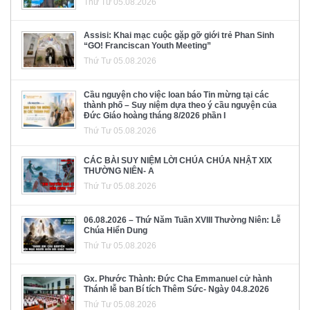
Thứ Tư 05.08.2026
Assisi: Khai mạc cuộc gặp gỡ giới trẻ Phan Sinh
“GO! Franciscan Youth Meeting”
Thứ Tư 05.08.2026
Cầu nguyện cho việc loan báo Tin mừng tại các
thành phố – Suy niệm dựa theo ý cầu nguyện của
Đức Giáo hoàng tháng 8/2026 phần I
Thứ Tư 05.08.2026
CÁC BÀI SUY NIỆM LỜI CHÚA CHÚA NHẬT XIX
THƯỜNG NIÊN- A
Thứ Tư 05.08.2026
06.08.2026 – Thứ Năm Tuần XVIII Thường Niên: Lễ
Chúa Hiển Dung
Thứ Tư 05.08.2026
Gx. Phước Thành: Đức Cha Emmanuel cử hành
Thánh lễ ban Bí tích Thêm Sức- Ngày 04.8.2026
Thứ Tư 05.08.2026