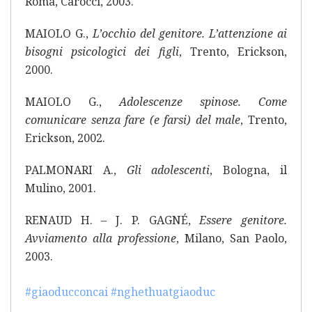
Roma, Carocci, 2003.
MAIOLO G.,
L’occhio del genitore. L’attenzione ai
bisogni psicologici dei figli
, Trento, Erickson,
2000.
MAIOLO G.,
Adolescenze spinose. Come
comunicare senza fare (e farsi) del male
, Trento,
Erickson, 2002.
PALMONARI A.,
Gli adolescenti
, Bologna, il
Mulino, 2001.
RENAUD H. – J. P. GAGNÉ,
Essere genitore.
Avviamento alla professione
, Milano, San Paolo,
2003.
#giaoducconcai
#nghethuatgiaoduc