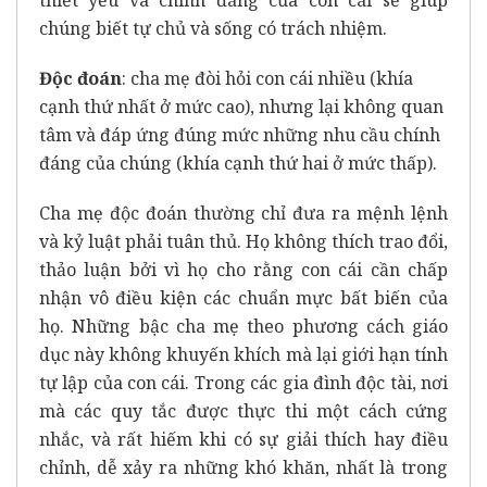
thiết yếu và chính đáng của con cái sẽ giúp
chúng biết tự chủ và sống có trách nhiệm.
Độc đoán
: cha mẹ đòi hỏi con cái nhiều (khía
cạnh thứ nhất ở mức cao), nhưng lại không quan
tâm và đáp ứng đúng mức những nhu cầu chính
đáng của chúng (khía cạnh thứ hai ở mức thấp).
Cha mẹ độc đoán thường chỉ đưa ra mệnh lệnh
và kỷ luật phải tuân thủ. Họ không thích trao đổi,
thảo luận bởi vì họ cho rằng con cái cần chấp
nhận vô điều kiện các chuẩn mực bất biến của
họ. Những bậc cha mẹ theo phương cách giáo
dục này không khuyến khích mà lại giới hạn tính
tự lập của con cái. Trong các gia đình độc tài, nơi
mà các quy tắc được thực thi một cách cứng
nhắc, và rất hiếm khi có sự giải thích hay điều
chỉnh, dễ xảy ra những khó khăn, nhất là trong