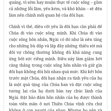
quáng, vì sớm hay muộn thực tế cuộc sống – gồm
cả những lỗi lầm, yếu kém, và khó khăn – sẽ đến
làm nên chính mối quan hệ của đôi bạn.
Chính vì thế, điều cốt yếu là đôi bạn cần phải để
Chúa đi vào cuộc sống mình. Khi Chúa đi vào
cuộc sống hôn nhân, Ngài có đó như là nền tảng
cho những bù đắp và lấp đầy những thiếu sót mà
đôi vợ chồng thường không đủ khả năng cung
ứng bởi sức riêng mình. Điều này làm giảm bớt
căng thẳng trong cuộc sống hôn nhân và giữ gìn
đôi bạn không đòi hỏi nhau quá mức. Khi kết hôn
trước mặt Chúa, đôi bạn nhận ra tình yêu của họ
là một quà tặng của Chúa ban và đặt cuộc sống
tương lai của họ dưới bàn tay chúc lành của
Ngài. Đặt bảo đảm hôn nhân của họ được thành
toàn viên mãn ở nơi Thiên Chúa vĩnh cửu chứ
không ở con người của nhau. Nhưng họ nên và