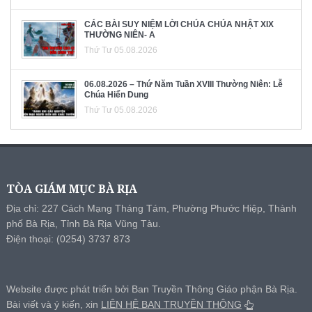
CÁC BÀI SUY NIỆM LỜI CHÚA CHÚA NHẬT XIX
THƯỜNG NIÊN- A
Thứ Tư 05.08.2026
06.08.2026 – Thứ Năm Tuần XVIII Thường Niên: Lễ
Chúa Hiển Dung
Thứ Tư 05.08.2026
TÒA GIÁM MỤC BÀ RỊA
Địa chỉ: 227 Cách Mạng Tháng Tám, Phường Phước Hiệp, Thành
phố Bà Rịa, Tỉnh Bà Rịa Vũng Tàu.
Điện thoại: (0254) 3737 873
Website được phát triển bởi Ban Truyền Thông Giáo phận Bà Rịa.
Bài viết và ý kiến, xin
LIÊN HỆ BAN TRUYỀN THÔNG