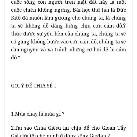
cuộc sống con người trên mặt đất này là một
cuộc chiến không ngừng. Bài học thứ hai là Đức
Kitô đã muốn làm gương cho chúng ta, là chúng
ta sẽ không dễ dàng hứng chịu cơn cám dỗ.Ý
thức được sự yếu hèn của chúng ta, chúng ta sẽ
cố gắng không bước vào cơn cám dỗ, chúng ta sẽ
cầu nguyện và xa tránh những cơ hội dễ bị cám
dỗ “.
GỢI Ý ĐỂ CHIA SẺ :
1.Mùa chay là mùa gì ?
2.Tại sao Chúa Giêsu lại chịu để cho Gioan Tẩy
Giả rửa tội cho mình ở dòng sông Giođan ?