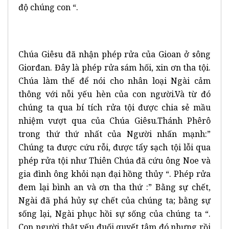
độ chúng con “.
Chúa Giêsu đã nhận phép rửa của Gioan ở sông
Giorđan. Đây là phép rửa sám hối, xin ơn tha tội.
Chúa làm thế để nói cho nhân loại Ngài cảm
thông với nỗi yếu hèn của con người.Và từ đó
chúng ta qua bí tích rửa tội được chia sẻ mầu
nhiệm vượt qua của Chúa Giêsu.Thánh Phêrô
trong thứ thứ nhất của Người nhấn mạnh:”
Chúng ta được cứu rỗi, được tẩy sạch tội lỗi qua
phép rửa tội như Thiên Chúa đã cứu ông Noe và
gia đình ông khỏi nạn đại hồng thủy “. Phép rửa
đem lại bình an và ơn tha thứ :” Bằng sự chết,
Ngài đã phá hủy sự chết của chúng ta; bằng sự
sống lại, Ngài phục hồi sự sống của chúng ta “.
Con người thật yếu đuối,quyết tâm đó nhưng rồi