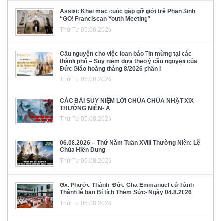
Assisi: Khai mạc cuộc gặp gỡ giới trẻ Phan Sinh
“GO! Franciscan Youth Meeting”
Thứ Tư 05.08.2026
Cầu nguyện cho việc loan báo Tin mừng tại các
thành phố – Suy niệm dựa theo ý cầu nguyện của
Đức Giáo hoàng tháng 8/2026 phần I
Thứ Tư 05.08.2026
CÁC BÀI SUY NIỆM LỜI CHÚA CHÚA NHẬT XIX
THƯỜNG NIÊN- A
Thứ Tư 05.08.2026
06.08.2026 – Thứ Năm Tuần XVIII Thường Niên: Lễ
Chúa Hiển Dung
Thứ Tư 05.08.2026
Gx. Phước Thành: Đức Cha Emmanuel cử hành
Thánh lễ ban Bí tích Thêm Sức- Ngày 04.8.2026
Thứ Tư 05.08.2026