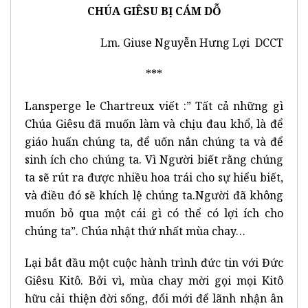
CHÚA GIÊSU BỊ CÁM DỖ
Lm. Giuse Nguyễn Hưng Lợi DCCT
***
Lansperge le Chartreux viết :” Tất cả những gì
Chúa Giêsu đã muốn làm và chịu đau khổ, là để
giáo huấn chúng ta, để uốn nắn chúng ta và để
sinh ích cho chúng ta. Vì Người biết rằng chúng
ta sẽ rút ra được nhiều hoa trái cho sự hiểu biết,
và điều đó sẽ khích lệ chúng ta.Người đã không
muốn bỏ qua một cái gì có thể có lợi ích cho
chúng ta”. Chúa nhật thứ nhất mùa chay…
Lại bắt đầu một cuộc hành trình đức tin với Đức
Giêsu Kitô. Bởi vì, mùa chay mời gọi mọi Kitô
hữu cải thiện đời sống, đổi mới để lãnh nhận ân