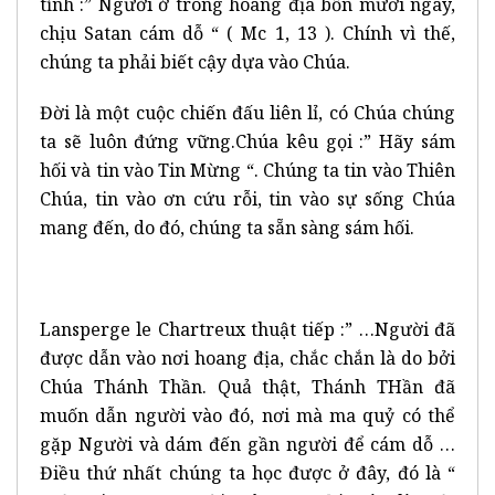
tỉnh :” Người ở trong hoang địa bốn mươi ngày,
chịu Satan cám dỗ “ ( Mc 1, 13 ). Chính vì thế,
chúng ta phải biết cậy dựa vào Chúa.
Đời là một cuộc chiến đấu liên lỉ, có Chúa chúng
ta sẽ luôn đứng vững.Chúa kêu gọi :” Hãy sám
hối và tin vào Tin Mừng “. Chúng ta tin vào Thiên
Chúa, tin vào ơn cứu rỗi, tin vào sự sống Chúa
mang đến, do đó, chúng ta sẵn sàng sám hối.
Lansperge le Chartreux thuật tiếp :” …Người đã
được dẫn vào nơi hoang địa, chắc chắn là do bởi
Chúa Thánh Thần. Quả thật, Thánh THần đã
muốn dẫn người vào đó, nơi mà ma quỷ có thể
gặp Người và dám đến gần người để cám dỗ …
Điều thứ nhất chúng ta học được ở đây, đó là “