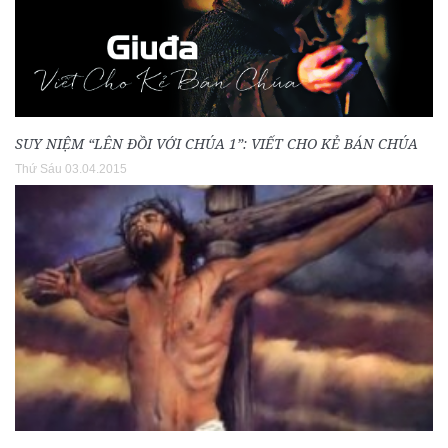
SUY NIỆM “LÊN ĐỒI VỚI CHÚA 1”: VIẾT CHO KẺ BÁN CHÚA
Thứ Sáu 03.04.2015