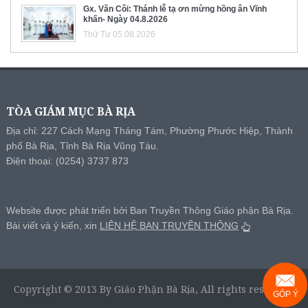
Gx. Văn Côi: Thánh lễ tạ ơn mừng hồng ân Vĩnh
khấn- Ngày 04.8.2026
Thứ Tư 05.08.2026
TÒA GIÁM MỤC BÀ RỊA
Địa chỉ: 227 Cách Mạng Tháng Tám, Phường Phước Hiệp, Thành
phố Bà Rịa, Tỉnh Bà Rịa Vũng Tàu.
Điện thoại: (0254) 3737 873
Website được phát triển bởi Ban Truyền Thông Giáo phận Bà Rịa.
Bài viết và ý kiến, xin
LIÊN HỆ BAN TRUYỀN THÔNG
Copyright © 2013 By Giáo Phận Bà Rịa, All rights reserved.
GÓP Ý