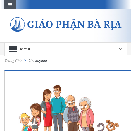
Menu
Trang Chủ
#trexaynha