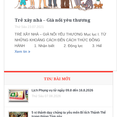
Trẻ xây nhà – Già nối yêu thương
Thứ Sáu 23.07.2021
TRẺ XÂY NHÀ – GIÀ NỐI YÊU THƯƠNG Mục lục I. TỪ
NHỮNG KHOẢNG CÁCH ĐẾN CÁCH THỨC ĐỒNG
HÀNH 1. Nhận biết 2. Động lực 3. Hiể
Xem tin
TIN/ BÀI MỚI
Lịch Phụng vụ từ ngày 09.8 đến 16.8.2026
Thứ Sáu 07.08.2026
5 vị thánh dạy chúng ta yêu mến Bí tích Thánh Thể
trong tháng Tám này