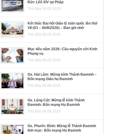
Đức Lêô XIV tại Pháp
Thứ Bảy 08.08.2026
Kết thúc Đại hội Giáo lý toàn quốc lần thứ
VII (03 – 06/8/2026) – Bản ghi nhớ
Thứ Bảy 08.08.2026
Mục tiêu năm 2026: Cầu nguyện với Kinh
Phụng vụ
Thứ Bảy 08.08.2026
Gx. Hải Lâm: Mừng kính Thánh Đaminh –
Bổn mạng Giáo họ Đaminh
Thứ Bảy 08.08.2026
Gx. Láng Cát: Mừng lễ kính Thánh
Đaminh- Bổn mạng Họ Đaminh
Thứ Bảy 08.08.2026
Gx. Phước Bình: Mừng lễ Thánh Đaminh
linh mục- Bổn mạng Họ Đaminh