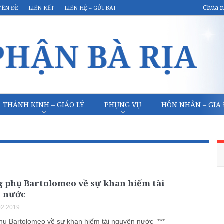
Chúa n
YÊN ĐỀ
LIÊN KẾT
LIÊN HỆ – GỬI BÀI
THÁNH KINH – GIÁO LÝ
PHỤNG VỤ
HÔN NHÂN – GIA
 phụ Bartolomeo về sự khan hiếm tài
 nước
02.2019
ụ Bartolomeo về sự khan hiếm tài nguyên nước ***