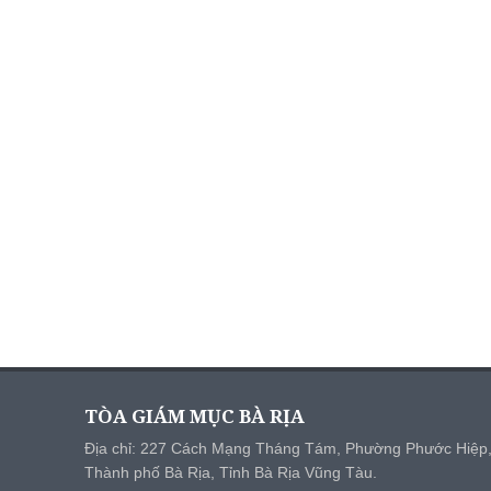
TÒA GIÁM MỤC BÀ RỊA
Địa chỉ: 227 Cách Mạng Tháng Tám, Phường Phước Hiệp
Thành phố Bà Rịa, Tỉnh Bà Rịa Vũng Tàu.