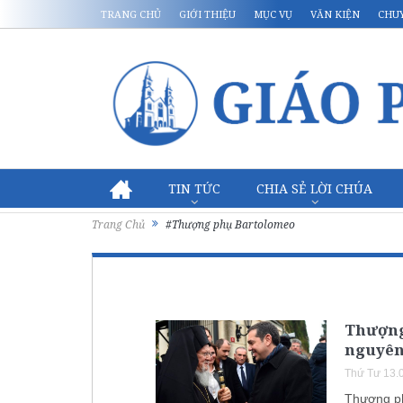
TRANG CHỦ
GIỚI THIỆU
MỤC VỤ
VĂN KIỆN
CHU
TIN TỨC
CHIA SẺ LỜI CHÚA
Trang Chủ
#Thượng phụ Bartolomeo
Thượng
nguyên
Thứ Tư 13.
Thượng ph