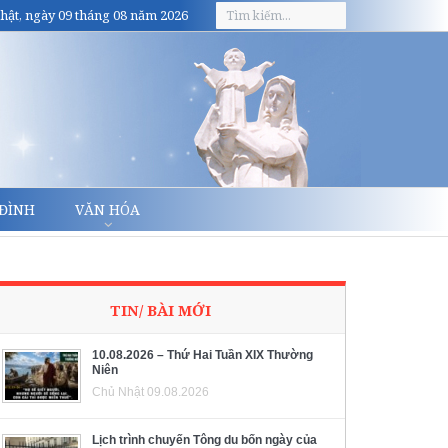
hật, ngày 09 tháng 08 năm 2026
 ĐÌNH
VĂN HÓA
TIN/ BÀI MỚI
10.08.2026 – Thứ Hai Tuần XIX Thường
Niên
Chủ Nhật 09.08.2026
Lịch trình chuyến Tông du bốn ngày của