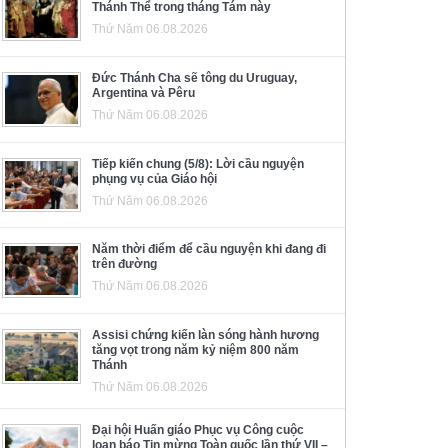
Thánh Thể trong tháng Tám này
Thứ Năm 06.08.2026
Đức Thánh Cha sẽ tông du Uruguay,
Argentina và Pêru
Thứ Năm 06.08.2026
Tiếp kiến chung (5/8): Lời cầu nguyện
phụng vụ của Giáo hội
Thứ Năm 06.08.2026
Năm thời điểm để cầu nguyện khi đang đi
trên đường
Thứ Năm 06.08.2026
Assisi chứng kiến làn sóng hành hương
tăng vọt trong năm kỷ niệm 800 năm
Thánh
Thứ Năm 06.08.2026
Đại hội Huấn giáo Phục vụ Công cuộc
loan báo Tin mừng Toàn quốc lần thứ VII –