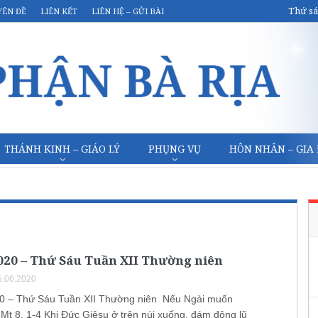
Thứ sá
YÊN ĐỀ
LIÊN KẾT
LIÊN HỆ – GỬI BÀI
THÁNH KINH – GIÁO LÝ
PHỤNG VỤ
HÔN NHÂN – GIA
2020 – Thứ Sáu Tuần XII Thường niên
.06.2020
0 – Thứ Sáu Tuần XII Thường niên Nếu Ngài muốn
 Mt 8, 1-4 Khi Ðức Giêsu ở trên núi xuống, đám đông lũ