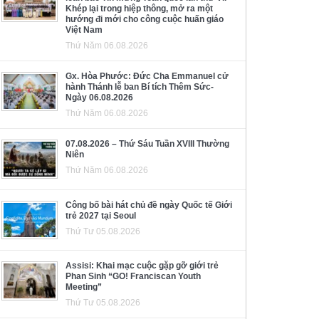
Khép lại trong hiệp thông, mở ra một
hướng đi mới cho công cuộc huấn giáo
Việt Nam
Thứ Năm 06.08.2026
Gx. Hòa Phước: Đức Cha Emmanuel cử
hành Thánh lễ ban Bí tích Thêm Sức-
Ngày 06.08.2026
Thứ Năm 06.08.2026
07.08.2026 – Thứ Sáu Tuần XVIII Thường
Niên
Thứ Năm 06.08.2026
Công bố bài hát chủ đề ngày Quốc tế Giới
trẻ 2027 tại Seoul
Thứ Tư 05.08.2026
Assisi: Khai mạc cuộc gặp gỡ giới trẻ
Phan Sinh “GO! Franciscan Youth
Meeting”
Thứ Tư 05.08.2026