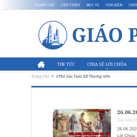
TRANG CHỦ
GIỚI THIỆU
MỤC VỤ
VĂN KIỆN
CHU
TIN TỨC
CHIA SẺ LỜI CHÚA
Trang Chủ
#Thứ Sáu Tuần XII Thường niên
26.06.
Thứ Năm 25
26.06.202
Lời Chúa: