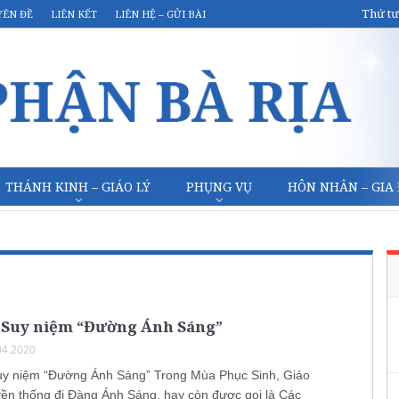
Thứ tư
YÊN ĐỀ
LIÊN KẾT
LIÊN HỆ – GỬI BÀI
THÁNH KINH – GIÁO LÝ
PHỤNG VỤ
HÔN NHÂN – GIA
 Suy niệm “Đường Ánh Sáng”
04.2020
y niệm “Đường Ánh Sáng” Trong Mùa Phục Sinh, Giáo
uyền thống đi Đàng Ánh Sáng, hay còn được gọi là Các