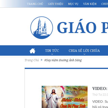
TRANG CHỦ
GIỚI THIỆU
MỤC VỤ
VĂN KIỆN
CHU
TIN TỨC
CHIA SẺ LỜI CHÚA
Trang Chủ
#Suy niệm Đường Ánh Sáng
VIDEO:
Thứ Tư 22.
VIDEO: Su
hội có tr