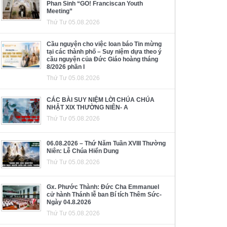
Phan Sinh “GO! Franciscan Youth
Meeting”
Thứ Tư 05.08.2026
Cầu nguyện cho việc loan báo Tin mừng
tại các thành phố – Suy niệm dựa theo ý
cầu nguyện của Đức Giáo hoàng tháng
8/2026 phần I
Thứ Tư 05.08.2026
CÁC BÀI SUY NIỆM LỜI CHÚA CHÚA
NHẬT XIX THƯỜNG NIÊN- A
Thứ Tư 05.08.2026
06.08.2026 – Thứ Năm Tuần XVIII Thường
Niên: Lễ Chúa Hiển Dung
Thứ Tư 05.08.2026
Gx. Phước Thành: Đức Cha Emmanuel
cử hành Thánh lễ ban Bí tích Thêm Sức-
Ngày 04.8.2026
Thứ Tư 05.08.2026