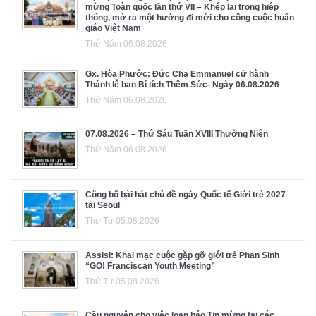
mừng Toàn quốc lần thứ VII – Khép lại trong hiệp
thông, mở ra một hướng đi mới cho công cuộc huấn
giáo Việt Nam
Thứ Năm 06.08.2026
Gx. Hòa Phước: Đức Cha Emmanuel cử hành
Thánh lễ ban Bí tích Thêm Sức- Ngày 06.08.2026
Thứ Năm 06.08.2026
07.08.2026 – Thứ Sáu Tuần XVIII Thường Niên
Thứ Năm 06.08.2026
Công bố bài hát chủ đề ngày Quốc tế Giới trẻ 2027
tại Seoul
Thứ Tư 05.08.2026
Assisi: Khai mạc cuộc gặp gỡ giới trẻ Phan Sinh
“GO! Franciscan Youth Meeting”
Thứ Tư 05.08.2026
Cầu nguyện cho việc loan báo Tin mừng tại các