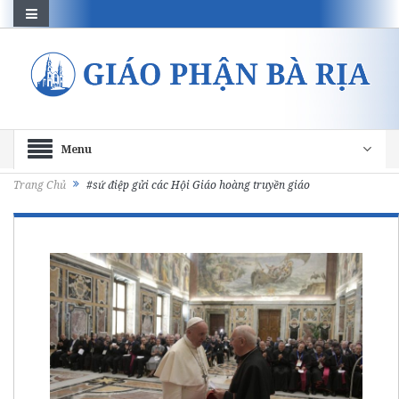
Menu
Trang Chủ
#sứ điệp gửi các Hội Giáo hoàng truyền giáo