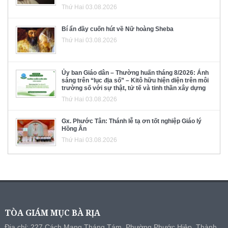
Thứ Hai 03.08.2026
Bí ẩn đầy cuốn hút về Nữ hoàng Sheba
Thứ Hai 03.08.2026
Ủy ban Giáo dân – Thường huấn tháng 8/2026: Ánh
sáng trên “lục địa số” – Kitô hữu hiện diện trên môi
trường số với sự thật, tử tế và tinh thần xây dựng
Thứ Hai 03.08.2026
Gx. Phước Tân: Thánh lễ tạ ơn tốt nghiệp Giáo lý
Hồng Ân
Thứ Hai 03.08.2026
TÒA GIÁM MỤC BÀ RỊA
Địa chỉ: 227 Cách Mạng Tháng Tám, Phường Phước Hiệp, Thành