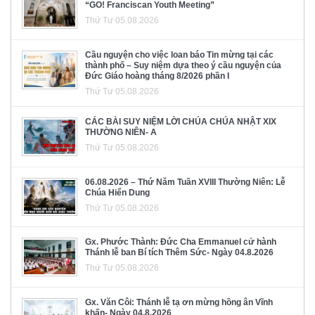
“GO! Franciscan Youth Meeting”
Thứ Tư 05.08.2026
Cầu nguyện cho việc loan báo Tin mừng tại các
thành phố – Suy niệm dựa theo ý cầu nguyện của
Đức Giáo hoàng tháng 8/2026 phần I
Thứ Tư 05.08.2026
CÁC BÀI SUY NIỆM LỜI CHÚA CHÚA NHẬT XIX
THƯỜNG NIÊN- A
Thứ Tư 05.08.2026
06.08.2026 – Thứ Năm Tuần XVIII Thường Niên: Lễ
Chúa Hiển Dung
Thứ Tư 05.08.2026
Gx. Phước Thành: Đức Cha Emmanuel cử hành
Thánh lễ ban Bí tích Thêm Sức- Ngày 04.8.2026
Thứ Tư 05.08.2026
Gx. Văn Côi: Thánh lễ tạ ơn mừng hồng ân Vĩnh
khấn- Ngày 04.8.2026