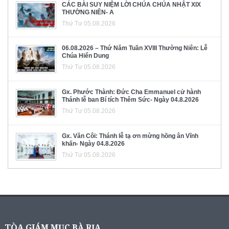
CÁC BÀI SUY NIỆM LỜI CHÚA CHÚA NHẬT XIX
THƯỜNG NIÊN- A
Thứ Tư 05.08.2026
06.08.2026 – Thứ Năm Tuần XVIII Thường Niên: Lễ
Chúa Hiển Dung
Thứ Tư 05.08.2026
Gx. Phước Thành: Đức Cha Emmanuel cử hành
Thánh lễ ban Bí tích Thêm Sức- Ngày 04.8.2026
Thứ Tư 05.08.2026
Gx. Văn Côi: Thánh lễ tạ ơn mừng hồng ân Vĩnh
khấn- Ngày 04.8.2026
Thứ Tư 05.08.2026
TÒA GIÁM MỤC BÀ RỊA