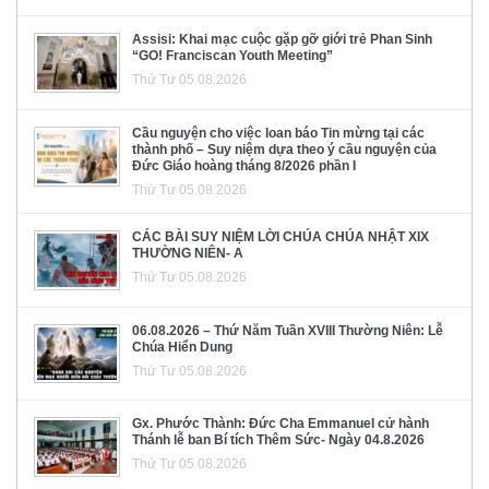
Assisi: Khai mạc cuộc gặp gỡ giới trẻ Phan Sinh
“GO! Franciscan Youth Meeting”
Thứ Tư 05.08.2026
Cầu nguyện cho việc loan báo Tin mừng tại các
thành phố – Suy niệm dựa theo ý cầu nguyện của
Đức Giáo hoàng tháng 8/2026 phần I
Thứ Tư 05.08.2026
CÁC BÀI SUY NIỆM LỜI CHÚA CHÚA NHẬT XIX
THƯỜNG NIÊN- A
Thứ Tư 05.08.2026
06.08.2026 – Thứ Năm Tuần XVIII Thường Niên: Lễ
Chúa Hiển Dung
Thứ Tư 05.08.2026
Gx. Phước Thành: Đức Cha Emmanuel cử hành
Thánh lễ ban Bí tích Thêm Sức- Ngày 04.8.2026
Thứ Tư 05.08.2026