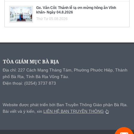
Gx. Văn Côi: Thánh lễ tạ ơn mừng hồng ân Vĩnh
khấn- Ngày 04.8.2026
Thứ Tư 05.08.2026
TÒA GIÁM MỤC BÀ RỊA
Địa chỉ: 227 Cách Mạng Tháng Tám, Phường Phước Hiệp, Thành
phố Bà Rịa, Tỉnh Bà Rịa Vũng Tàu.
Điện thoại: (0254) 3737 873
Website được phát triển bởi Ban Truyền Thông Giáo phận Bà Rịa.
Bài viết và ý kiến, xin
LIÊN HỆ BAN TRUYỀN THÔNG