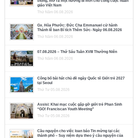
thông, mở ra một hướng đi mới cho công cuộc huấn
giáo Việt Nam
Thứ Năm 06.08.2026
Gx. Hòa Phước: Đức Cha Emmanuel cử hành
Thánh lễ ban Bí tích Thêm Sức- Ngày 06.08.2026
Thứ Năm 06.08.2026
07.08.2026 – Thứ Sáu Tuần XVIII Thường Niên
Thứ Năm 06.08.2026
Công bố bài hát chủ đề ngày Quốc tế Giới trẻ 2027
tại Seoul
Thứ Tư 05.08.2026
Assisi: Khai mạc cuộc gặp gỡ giới trẻ Phan Sinh
“GO! Franciscan Youth Meeting”
Thứ Tư 05.08.2026
Cầu nguyện cho việc loan báo Tin mừng tại các
thành phố – Suy niệm dựa theo ý cầu nguyện của