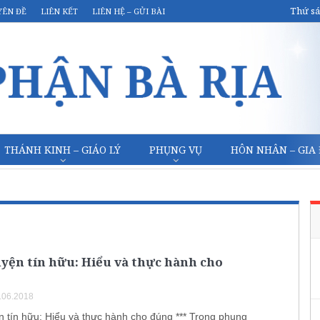
Thứ sá
YÊN ĐỀ
LIÊN KẾT
LIÊN HỆ – GỬI BÀI
THÁNH KINH – GIÁO LÝ
PHỤNG VỤ
HÔN NHÂN – GIA
yện tín hữu: Hiểu và thực hành cho
.06.2018
n tín hữu: Hiểu và thực hành cho đúng *** Trong phụng