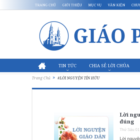
TRANG CHỦ
GIỚI THIỆU
MỤC VỤ
VĂN KIỆN
CHU
TIN TỨC
CHIA SẺ LỜI CHÚA
Trang Chủ
#LỜI NGUYỆN TÍN HỮU
Lời ngu
đúng
Thứ Sáu 01
Lời nguyệ