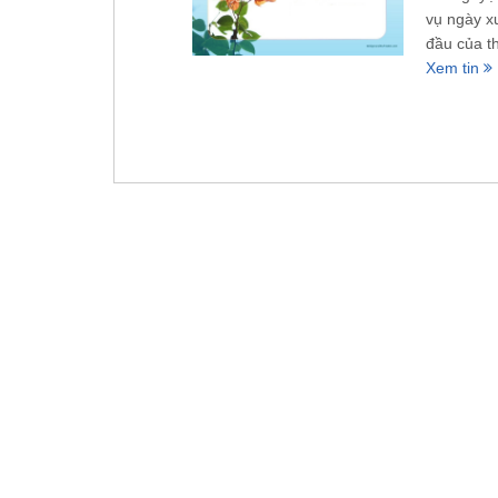
vụ ngày x
đầu của th
Xem tin