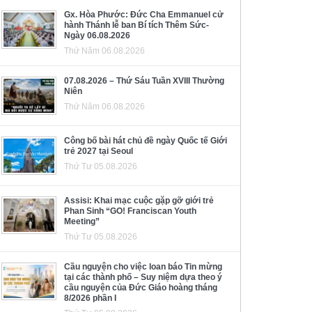
Gx. Hòa Phước: Đức Cha Emmanuel cử
hành Thánh lễ ban Bí tích Thêm Sức-
Ngày 06.08.2026
Thứ Năm 06.08.2026
07.08.2026 – Thứ Sáu Tuần XVIII Thường
Niên
Thứ Năm 06.08.2026
Công bố bài hát chủ đề ngày Quốc tế Giới
trẻ 2027 tại Seoul
Thứ Tư 05.08.2026
Assisi: Khai mạc cuộc gặp gỡ giới trẻ
Phan Sinh “GO! Franciscan Youth
Meeting”
Thứ Tư 05.08.2026
Cầu nguyện cho việc loan báo Tin mừng
tại các thành phố – Suy niệm dựa theo ý
cầu nguyện của Đức Giáo hoàng tháng
8/2026 phần I