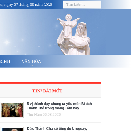
u, ngày 07 tháng 08 năm 2026
 ĐÌNH
VĂN HÓA
TIN/ BÀI MỚI
5 vị thánh dạy chúng ta yêu mến Bí tích
Thánh Thể trong tháng Tám này
Thứ Năm 06.08.2026
Đức Thánh Cha sẽ tông du Uruguay,