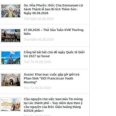
Gx. Hòa Phước: Đức Cha Emmanuel cử
hành Thánh lễ ban Bí tích Thêm Sức-
Ngày 06.08.2026
Thứ Năm 06.08.2026
07.08.2026 – Thứ Sáu Tuần XVIII Thường
Niên
Thứ Năm 06.08.2026
Công bố bài hát chủ đề ngày Quốc tế Giới
trẻ 2027 tại Seoul
Thứ Tư 05.08.2026
Assisi: Khai mạc cuộc gặp gỡ giới trẻ
Phan Sinh “GO! Franciscan Youth
Meeting”
Thứ Tư 05.08.2026
Cầu nguyện cho việc loan báo Tin mừng
tại các thành phố – Suy niệm dựa theo ý
cầu nguyện của Đức Giáo hoàng tháng
8/2026 phần I