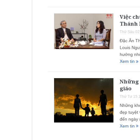
Việc c
Thánh 
Thứ Sáu 02
Đặc Ân Th
Louis Ngu
hưởng nh
Xem tin
Những 
giáo
Thứ Tư 15.
Những khó
đẹp tuyệt
đến ngày n
Xem tin