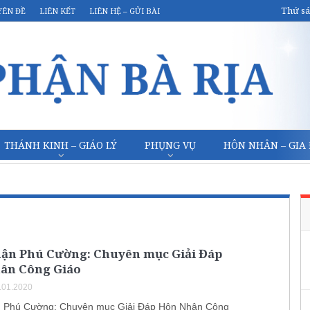
Thứ sá
YÊN ĐỀ
LIÊN KẾT
LIÊN HỆ – GỬI BÀI
THÁNH KINH – GIÁO LÝ
PHỤNG VỤ
HÔN NHÂN – GIA
hận Phú Cường: Chuyên mục Giải Đáp
ân Công Giáo
.01.2020
n Phú Cường: Chuyên mục Giải Đáp Hôn Nhân Công