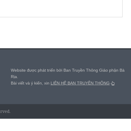
,
Website được phát triển bởi Ban Truyền Thông Giáo phận Bà
Rịa.
Bài viết và ý kiến, xin
LIÊN HỆ BAN TRUYỀN THÔNG
erved.