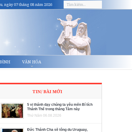
u, ngày 07 tháng 08 năm 2026
 ĐÌNH
VĂN HÓA
TIN/ BÀI MỚI
5 vị thánh dạy chúng ta yêu mến Bí tích
Thánh Thể trong tháng Tám này
Thứ Năm 06.08.2026
Đức Thánh Cha sẽ tông du Uruguay,