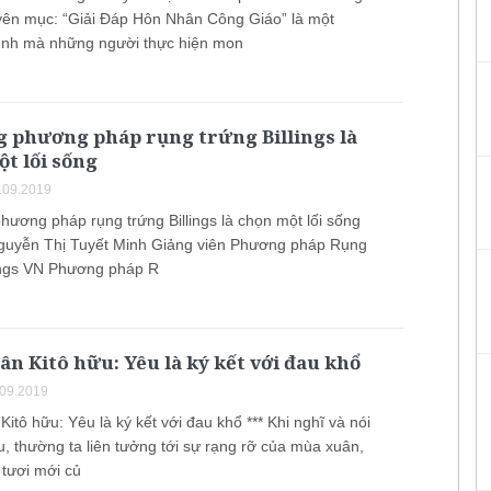
ên mục: “Giải Đáp Hôn Nhân Công Giáo” là một
ình mà những người thực hiện mon
g phương pháp rụng trứng Billings là
t lối sống
.09.2019
hương pháp rụng trứng Billings là chọn một lối sống
guyễn Thị Tuyết Minh Giảng viên Phương pháp Rụng
lings VN Phương pháp R
n Kitô hữu: Yêu là ký kết với đau khổ
.09.2019
itô hữu: Yêu là ký kết với đau khổ *** Khi nghĩ và nói
u, thường ta liên tưởng tới sự rạng rỡ của mùa xuân,
 tươi mới củ