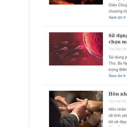
Giáo Chuy
chương tr
Xem tin
Sử dụn
chọn mộ
Thứ Sáu 06
Sử dụng p
Ths. Bs N
trứng Bil
Xem tin
Hôn nhâ
Thứ Hai 02
Hôn nhân K
về tình yê
tới vẻ đẹp