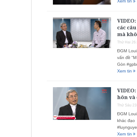
Xem tin
VIDEO:
các câu
mà khô
Thứ Hai 26
ĐGM Louis
vấn đề “
Gòn #gpb
Xem tin
VIDEO:
hôn và
Thứ Sáu 23
ĐGM Louis
khác đạo
#luynguy
Xem tin