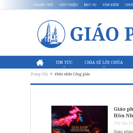
TRANG CHỦ
GIỚI THIỆU
MỤC VỤ
VĂN KIỆN
CHU
TIN TỨC
CHIA SẺ LỜI CHÚA
Trang Chủ
#hôn nhân Công giáo
Giáo p
Hôn Nh
Thứ Sáu 10
Giáo phậ