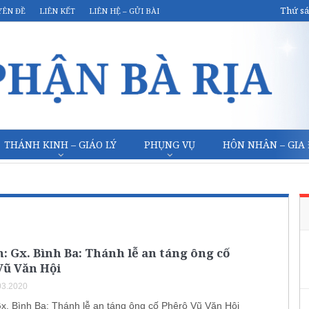
Thứ sá
YÊN ĐỀ
LIÊN KẾT
LIÊN HỆ – GỬI BÀI
THÁNH KINH – GIÁO LÝ
PHỤNG VỤ
HÔN NHÂN – GIA
: Gx. Bình Ba: Thánh lễ an táng ông cố
Vũ Văn Hội
03.2020
Gx. Bình Ba: Thánh lễ an táng ông cố Phêrô Vũ Văn Hội