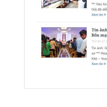
*** Vào lú
Giả đã diễ
Xem tin
Tin ảnh
Bổn mạ
Thứ Ba 27.
Tin ảnh: 
xứ *** Hòa
Kitô – Vu
Xem tin