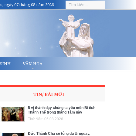
u, ngày 07 tháng 08 năm 2026
 ĐÌNH
VĂN HÓA
TIN/ BÀI MỚI
5 vị thánh dạy chúng ta yêu mến Bí tích
Thánh Thể trong tháng Tám này
Thứ Năm 06.08.2026
Đức Thánh Cha sẽ tông du Uruguay,