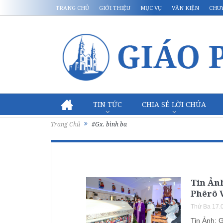
TRANG CHỦ
GIỚI THIỆU
MỤC VỤ
VĂN KIỆN
CHU
TIN TỨC
CHIA SẺ LỜI CHÚA
Trang Chủ
#Gx. bình ba
Tin Ảnh
Phêrô 
Thứ Ba 17.
Tin Ảnh: 