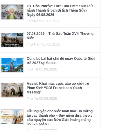
Gx. Hòa Phước: Đức Cha Emmanuel cử
hành Thánh lễ ban Bí tích Thêm Sức-
Ngày 06.08.2026
Thứ Năm 06.08.2026
07.08.2026 – Thứ Sáu Tuần XVIII Thường
Niên
Thứ Năm 06.08.2026
Công bố bài hát chủ đề ngày Quốc tế Giới
trẻ 2027 tại Seoul
Thứ Tư 05.08.2026
Assisi: Khai mạc cuộc gặp gỡ giới trẻ
Phan Sinh “GO! Franciscan Youth
Meeting”
Thứ Tư 05.08.2026
Cầu nguyện cho việc loan báo Tin mừng
tại các thành phố – Suy niệm dựa theo ý
cầu nguyện của Đức Giáo hoàng tháng
8/2026 phần I