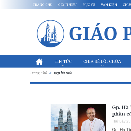
TRANG CHỦ
GIỚI THIỆU
MỤC VỤ
VĂN KIỆN
CHU
TIN TỨC
CHIA SẺ LỜI CHÚA
Trang Chủ
#gp hà tĩnh
Gp. Hà 
phần cá
Thứ Bảy 25
Gp. Hà Tĩ