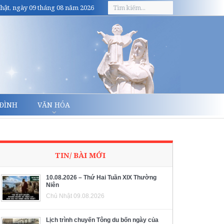
hật, ngày 09 tháng 08 năm 2026
 ĐÌNH
VĂN HÓA
TIN/ BÀI MỚI
10.08.2026 – Thứ Hai Tuần XIX Thường
Niên
Chủ Nhật 09.08.2026
Lịch trình chuyến Tông du bốn ngày của