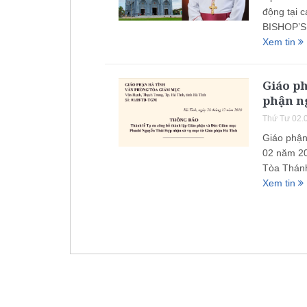
động tại 
BISHOP’S
Xem tin
Giáo ph
phận n
Thứ Tư 02.
Giáo phận
02 năm 20
Tòa Thánh
Xem tin