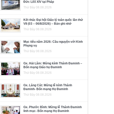
Đức Lêô XIV tại Pháp
Thứ Bảy 08.08.2026
Kết thúc Đại hội Giáo lý toàn quốc lần thứ
VII (03 – 06/8/2026) – Bản ghi nhớ
Thứ Bảy 08.08.2026
Mục tiêu năm 2026: Cầu nguyện với Kinh
Phụng vụ
Thứ Bảy 08.08.2026
Gx. Hải Lâm: Mừng kính Thánh Đaminh –
Bổn mạng Giáo họ Đaminh
Thứ Bảy 08.08.2026
Gx. Láng Cát: Mừng lễ kính Thánh
Đaminh- Bổn mạng Họ Đaminh
Thứ Bảy 08.08.2026
Gx. Phước Bình: Mừng lễ Thánh Đaminh
linh mục- Bổn mạng Họ Đaminh