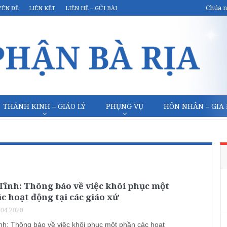
Chúa n
YÊN ĐỀ
LIÊN KẾT
LIÊN HỆ – GỬI BÀI
THÁNH KINH – GIÁO LÝ
PHỤNG VỤ
HÔN NHÂN – GIA
Tĩnh: Thông báo về việc khôi phục một
c hoạt động tại các giáo xứ
.04.2020
nh: Thông báo về việc khôi phục một phần các hoạt