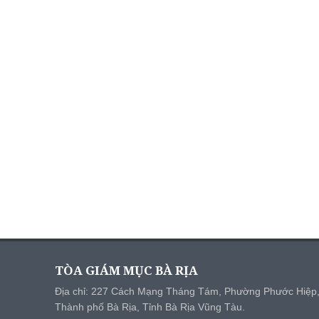
TÒA GIÁM MỤC BÀ RỊA
Địa chỉ: 227 Cách Mạng Tháng Tám, Phường Phước Hiệp
Thành phố Bà Rịa, Tỉnh Bà Rịa Vũng Tàu.