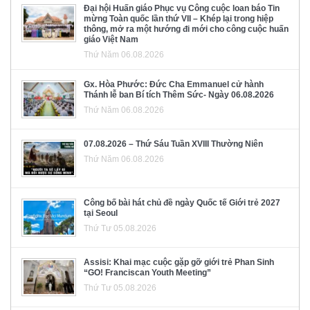
Đại hội Huấn giáo Phục vụ Công cuộc loan báo Tin
mừng Toàn quốc lần thứ VII – Khép lại trong hiệp
thông, mở ra một hướng đi mới cho công cuộc huấn
giáo Việt Nam
Thứ Năm 06.08.2026
Gx. Hòa Phước: Đức Cha Emmanuel cử hành
Thánh lễ ban Bí tích Thêm Sức- Ngày 06.08.2026
Thứ Năm 06.08.2026
07.08.2026 – Thứ Sáu Tuần XVIII Thường Niên
Thứ Năm 06.08.2026
Công bố bài hát chủ đề ngày Quốc tế Giới trẻ 2027
tại Seoul
Thứ Tư 05.08.2026
Assisi: Khai mạc cuộc gặp gỡ giới trẻ Phan Sinh
“GO! Franciscan Youth Meeting”
Thứ Tư 05.08.2026