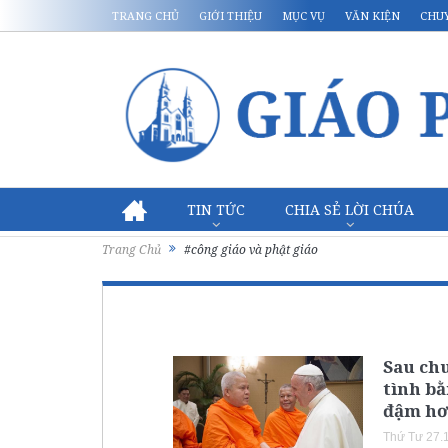
TRANG CHỦ
GIỚI THIỆU
MỤC VỤ
VĂN KIỆN
CHU
TIN TỨC
CHIA SẺ LỜI CHÚA
Trang Chủ
#công giáo và phật giáo
Sau ch
tình bằ
đậm h
Thứ Tư 27.