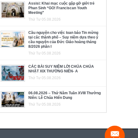
Assisi: Khai mạc cuộc gặp gỡ giới trẻ
Phan Sinh “GO! Franciscan Youth
Meeting”
Thứ Tư 05.08.2026
Cầu nguyện cho việc loan báo Tin mừng
tại các thành phố – Suy niệm dựa theo ý
cầu nguyện của Đức Giáo hoàng tháng
8/2026 phần I
Thứ Tư 05.08.2026
CÁC BÀI SUY NIỆM LỜI CHÚA CHÚA
NHẬT XIX THƯỜNG NIÊN- A
Thứ Tư 05.08.2026
06.08.2026 – Thứ Năm Tuần XVIII Thường
Niên: Lễ Chúa Hiển Dung
Thứ Tư 05.08.2026