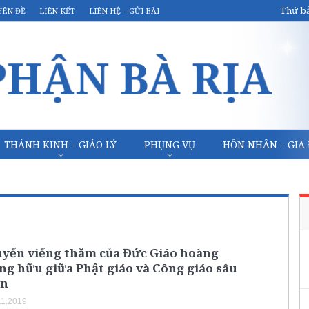
Thứ bả
YÊN ĐỀ
LIÊN KẾT
LIÊN HỆ – GỬI BÀI
THÁNH KINH – GIÁO LÝ
PHỤNG VỤ
HÔN NHÂN – GIA
uyến viếng thăm của Đức Giáo hoàng
ng hữu giữa Phật giáo và Công giáo sâu
ơn
11.2019