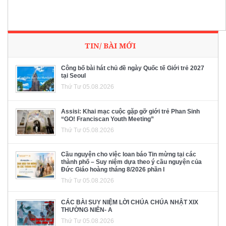
TIN/ BÀI MỚI
Công bố bài hát chủ đề ngày Quốc tế Giới trẻ 2027
tại Seoul
Thứ Tư 05.08.2026
Assisi: Khai mạc cuộc gặp gỡ giới trẻ Phan Sinh
“GO! Franciscan Youth Meeting”
Thứ Tư 05.08.2026
Cầu nguyện cho việc loan báo Tin mừng tại các
thành phố – Suy niệm dựa theo ý cầu nguyện của
Đức Giáo hoàng tháng 8/2026 phần I
Thứ Tư 05.08.2026
CÁC BÀI SUY NIỆM LỜI CHÚA CHÚA NHẬT XIX
THƯỜNG NIÊN- A
Thứ Tư 05.08.2026