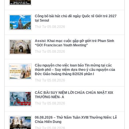
Công bố bài hát chủ đề ngày Quốc tế Giới trẻ 2027
tại Seoul
Thứ Tư 05.08.2026
Assisi: Khai mạc cuộc gặp gỡ giới trẻ Phan Sinh
“GO! Franciscan Youth Meeting”
Thứ Tư 05.08.2026
Cầu nguyện cho việc loan báo Tin mừng tại các
thành phố – Suy niệm dựa theo ý cầu nguyện của
Đức Giáo hoàng tháng 8/2026 phần I
Thứ Tư 05.08.2026
CÁC BÀI SUY NIỆM LỜI CHÚA CHÚA NHẬT XIX
THƯỜNG NIÊN- A
Thứ Tư 05.08.2026
06.08.2026 – Thứ Năm Tuần XVIII Thường Niên: Lễ
Chúa Hiển Dung
Thứ Tư 05.08.2026