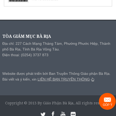
TÒA GIÁM MỤC BÀ RỊA
Địa chỉ: 227 Cách Mạng Tháng Tám, Phường Phước Hiệp, Thành
phố Bà Rịa, Tỉnh Bà Rịa Vũng Tàu.
Điện thoại: (0254) 3737 873
Website được phát triển bởi Ban Truyền Thông Giáo phận Bà Rịa.
Bài viết và ý kiến, xin
LIÊN HỆ BAN TRUYỀN THÔNG
Copyright © 2013 By Giáo Phận Bà Rịa, All rights reserved.
GÓP Ý