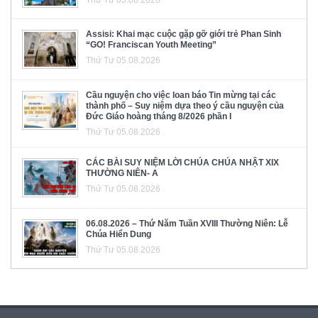
Assisi: Khai mạc cuộc gặp gỡ giới trẻ Phan Sinh
“GO! Franciscan Youth Meeting”
Thứ Tư 05.08.2026
Cầu nguyện cho việc loan báo Tin mừng tại các
thành phố – Suy niệm dựa theo ý cầu nguyện của
Đức Giáo hoàng tháng 8/2026 phần I
Thứ Tư 05.08.2026
CÁC BÀI SUY NIỆM LỜI CHÚA CHÚA NHẬT XIX
THƯỜNG NIÊN- A
Thứ Tư 05.08.2026
06.08.2026 – Thứ Năm Tuần XVIII Thường Niên: Lễ
Chúa Hiển Dung
Thứ Tư 05.08.2026