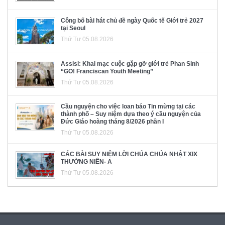
Công bố bài hát chủ đề ngày Quốc tế Giới trẻ 2027
tại Seoul
Thứ Tư 05.08.2026
Assisi: Khai mạc cuộc gặp gỡ giới trẻ Phan Sinh
“GO! Franciscan Youth Meeting”
Thứ Tư 05.08.2026
Cầu nguyện cho việc loan báo Tin mừng tại các
thành phố – Suy niệm dựa theo ý cầu nguyện của
Đức Giáo hoàng tháng 8/2026 phần I
Thứ Tư 05.08.2026
CÁC BÀI SUY NIỆM LỜI CHÚA CHÚA NHẬT XIX
THƯỜNG NIÊN- A
Thứ Tư 05.08.2026