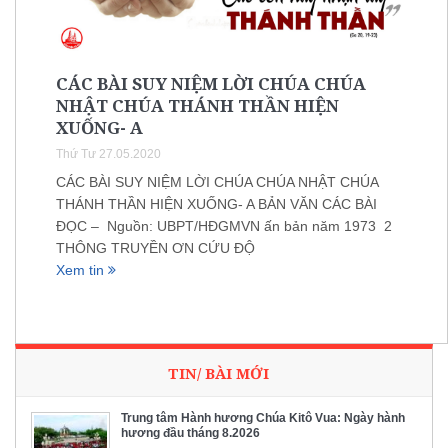
CÁC BÀI SUY NIỆM LỜI CHÚA CHÚA
NHẬT CHÚA THÁNH THẦN HIỆN
XUỐNG- A
Thứ Tư 27.05.2020
CÁC BÀI SUY NIỆM LỜI CHÚA CHÚA NHẬT CHÚA
THÁNH THẦN HIỆN XUỐNG- A BẢN VĂN CÁC BÀI
ĐỌC – Nguồn: UBPT/HĐGMVN ấn bản năm 1973 2
THÔNG TRUYỀN ƠN CỨU ĐỘ
Xem tin
TIN/ BÀI MỚI
Trung tâm Hành hương Chúa Kitô Vua: Ngày hành
hương đầu tháng 8.2026